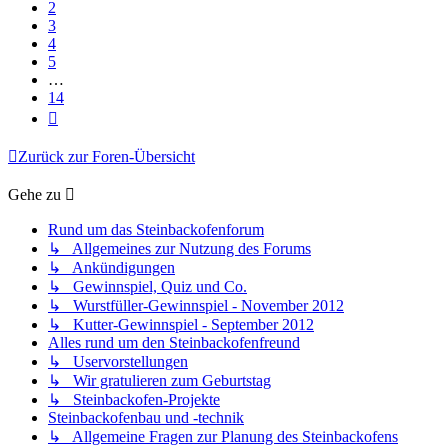
2
3
4
5
…
14
Nächste
Zurück zur Foren-Übersicht
Gehe zu
Rund um das Steinbackofenforum
↳ Allgemeines zur Nutzung des Forums
↳ Ankündigungen
↳ Gewinnspiel, Quiz und Co.
↳ Wurstfüller-Gewinnspiel - November 2012
↳ Kutter-Gewinnspiel - September 2012
Alles rund um den Steinbackofenfreund
↳ Uservorstellungen
↳ Wir gratulieren zum Geburtstag
↳ Steinbackofen-Projekte
Steinbackofenbau und -technik
↳ Allgemeine Fragen zur Planung des Steinbackofens