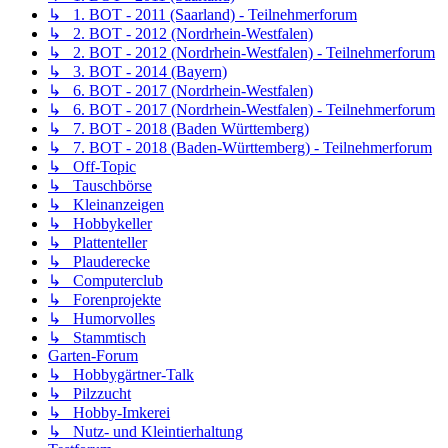
↳ 1. BOT - 2011 (Saarland) - Teilnehmerforum
↳ 2. BOT - 2012 (Nordrhein-Westfalen)
↳ 2. BOT - 2012 (Nordrhein-Westfalen) - Teilnehmerforum
↳ 3. BOT - 2014 (Bayern)
↳ 6. BOT - 2017 (Nordrhein-Westfalen)
↳ 6. BOT - 2017 (Nordrhein-Westfalen) - Teilnehmerforum
↳ 7. BOT - 2018 (Baden Württemberg)
↳ 7. BOT - 2018 (Baden-Württemberg) - Teilnehmerforum
↳ Off-Topic
↳ Tauschbörse
↳ Kleinanzeigen
↳ Hobbykeller
↳ Plattenteller
↳ Plauderecke
↳ Computerclub
↳ Forenprojekte
↳ Humorvolles
↳ Stammtisch
Garten-Forum
↳ Hobbygärtner-Talk
↳ Pilzzucht
↳ Hobby-Imkerei
↳ Nutz- und Kleintierhaltung