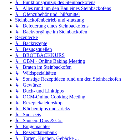
↳ Funktionsprinzip des Steinbackofens
↳ Alles rund um den Bau eines Steinbackofens
↳ Ofenzubehör und -hilfsmittel
Steinbackofenbetrieb und -nutzung
↳ Befeuerung eines Steinbackofens
↳ Backvorgänge im Steinbackofen
Rezeptecke
↳ Backrezepte
↳ Bezugsquellen
↳ BROTBACKKURS
↳ OBM - Online Baking Meeting
↳ Braten im Steinbackofen
↳ Wildspezialitäten
↳ Sonstige Rezeptideen rund um den Steinbackofen
↳ Gewürze
↳ Buch- und Linktipps
↳ OCM-Online Cooking Meeting
↳ Rezeptekaleidoskop
↳ Küchentipps und -tricks
↳ Speiseeis
↳ Saucen, Dips & Co.
↳ Eingemachtes
↳ Rezeptdatenbank
↳ Torten, Kuchen, Gebäcke ...