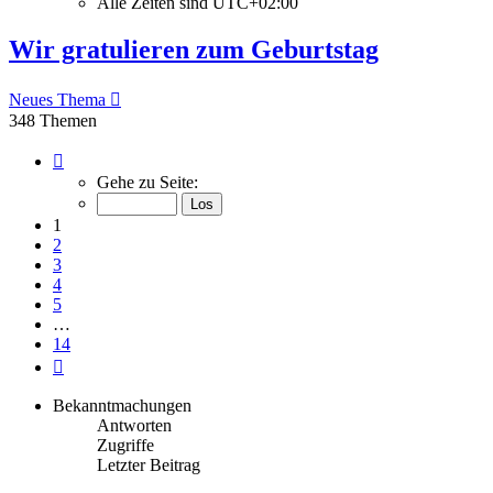
Alle Zeiten sind
UTC+02:00
Wir gratulieren zum Geburtstag
Neues Thema
348 Themen
Seite
1
Gehe zu Seite:
von
14
1
2
3
4
5
…
14
Nächste
Bekanntmachungen
Antworten
Zugriffe
Letzter Beitrag