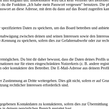
it ihm sorgsam um. Insbesondere wird dich kein Vertreter des Betreibe
nst du die Funktion „Ich habe mein Passwort vergessen“ benutzen. Di
asswort an diese Adresse, mit dem du dann auf das Board zugreifen kan
r spezifizierten Daten zu speichern, um das Board betreiben und anbiet
ssenabwägung zwischen deinen und seinen Interessen sowie den Interes
-Kennung zu speichern, sofern dies zur Gefahrenabwehr oder zur recht
möglichen. Du bist dir daher bewusst, dass die Daten deines Profils und
mationen nur für einen eingeschränkten Nutzerkreis (z. B. andere regist
oder kontaktiere den Betreiber. Die E-Mail-Adresse aus deinem Profil 
r Zustimmung an Dritte weitergeben. Dies gilt nicht, sofern er auf Gr
zung rechtlicher Interessen erforderlich sind.
ngegebenen Kontaktdaten zu kontaktieren, sofern dies zur Übermittlung z
s in deinem persönlichen Bereich gestattet hast.