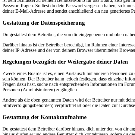
ist dein Schlüssel zu deinem Benutzerkonto für das Board, also geh m
Passwort fragen. Solltest du dein Passwort vergessen haben, so kan
deiner E-Mail-Adresse und sendet anschließend ein neu generiertes P
Gestattung der Datenspeicherung
Du gestattest dem Betreiber, die von dir eingegebenen und oben nähe
Darüber hinaus ist der Betreiber berechtigt, im Rahmen einer Intere
deiner IP-Adresse und der von deinem Browser übermittelter Browser
Regelungen bezüglich der Weitergabe deiner Daten
Zweck eines Boards ist es, einen Austausch mit anderen Personen zu er
sein können. Der Betreiber kann jedoch festlegen, dass einzelne Infor
Fragen dazu hast, suche nach entsprechenden Informationen im Forum 
Personen (Administratoren) zugänglich.
Andere als die oben genannten Daten wird der Betreiber nur mit deine
Strafverfolgungsbehörden) verpflichtet ist oder die Daten zur Durchset
Gestattung der Kontaktaufnahme
Du gestattest dem Betreiber darüber hinaus, dich unter den von dir a
hinaus dürfen er und andere Benutzer dich kontaktieren, sofern du die