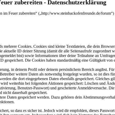
Feuer zubereiten - Datenschutzerklärung
sen im Feuer zubereiten“ („http://www.steinbackofenfreunde.de/forum“
s mehrere Cookies. Cookies sind kleine Textdateien, die dein Browser 
ie aktuelle ID deiner Sitzung (damit dir alle Seitenaufrufe zugeordnet
angemeldet bist) sowie Informationen über deine Teilnahme an Umfragen
ID gespeichert. Die Cookies haben standardmäßig eine Gültigkeit von e
ierung, in deinem Profil oder deinem persönlichem Bereich angibst. Für
reiber weitere Daten als notwendig festgelegt wurden, so ist dies für 
 werden die dort eingegebenen Daten ebenfalls gespeichert. Gleiches gi
e wird weiterhin bei folgenden Aktionen gespeichert: Löschen und Änd
ktivierung, Benutzer-Passwort) und gescheiterte Anmeldeversuche. D
d nicht dauerhaft gespeichert.
eitere Daten gespeichert werden. Dazu gehören dein Abstimmungsverhal
nktionen.
ert, so dass es sicher ist. Jedoch wird dir empfohlen, dieses Passwor