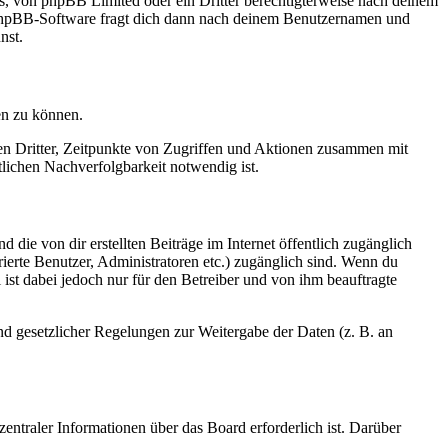
rs, von phpBB Limited oder ein Dritter berechtigterweise nach deinem
e phpBB-Software fragt dich dann nach deinem Benutzernamen und
nst.
en zu können.
sen Dritter, Zeitpunkte von Zugriffen und Aktionen zusammen mit
lichen Nachverfolgbarkeit notwendig ist.
 die von dir erstellten Beiträge im Internet öffentlich zugänglich
rierte Benutzer, Administratoren etc.) zugänglich sind. Wenn du
ist dabei jedoch nur für den Betreiber und von ihm beauftragte
und gesetzlicher Regelungen zur Weitergabe der Daten (z. B. an
entraler Informationen über das Board erforderlich ist. Darüber