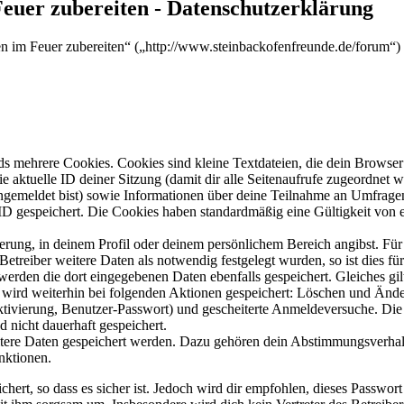
Feuer zubereiten - Datenschutzerklärung
sen im Feuer zubereiten“ („http://www.steinbackofenfreunde.de/forum“
s mehrere Cookies. Cookies sind kleine Textdateien, die dein Browser 
ie aktuelle ID deiner Sitzung (damit dir alle Seitenaufrufe zugeordnet
angemeldet bist) sowie Informationen über deine Teilnahme an Umfragen
ID gespeichert. Die Cookies haben standardmäßig eine Gültigkeit von e
ierung, in deinem Profil oder deinem persönlichem Bereich angibst. Für
reiber weitere Daten als notwendig festgelegt wurden, so ist dies für 
 werden die dort eingegebenen Daten ebenfalls gespeichert. Gleiches gi
e wird weiterhin bei folgenden Aktionen gespeichert: Löschen und Änd
ktivierung, Benutzer-Passwort) und gescheiterte Anmeldeversuche. D
d nicht dauerhaft gespeichert.
eitere Daten gespeichert werden. Dazu gehören dein Abstimmungsverhal
nktionen.
ert, so dass es sicher ist. Jedoch wird dir empfohlen, dieses Passwor