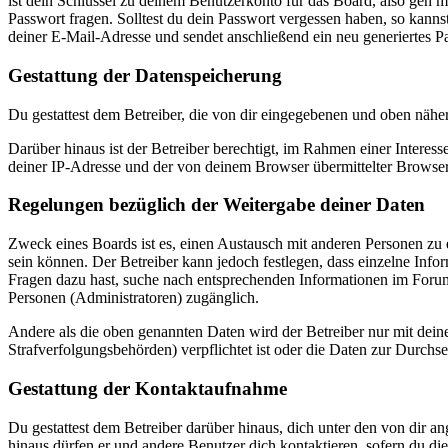
ist dein Schlüssel zu deinem Benutzerkonto für das Board, also geh m
Passwort fragen. Solltest du dein Passwort vergessen haben, so kan
deiner E-Mail-Adresse und sendet anschließend ein neu generiertes P
Gestattung der Datenspeicherung
Du gestattest dem Betreiber, die von dir eingegebenen und oben nähe
Darüber hinaus ist der Betreiber berechtigt, im Rahmen einer Intere
deiner IP-Adresse und der von deinem Browser übermittelter Browser
Regelungen bezüglich der Weitergabe deiner Daten
Zweck eines Boards ist es, einen Austausch mit anderen Personen zu er
sein können. Der Betreiber kann jedoch festlegen, dass einzelne Infor
Fragen dazu hast, suche nach entsprechenden Informationen im Forum 
Personen (Administratoren) zugänglich.
Andere als die oben genannten Daten wird der Betreiber nur mit deine
Strafverfolgungsbehörden) verpflichtet ist oder die Daten zur Durchset
Gestattung der Kontaktaufnahme
Du gestattest dem Betreiber darüber hinaus, dich unter den von dir a
hinaus dürfen er und andere Benutzer dich kontaktieren, sofern du die