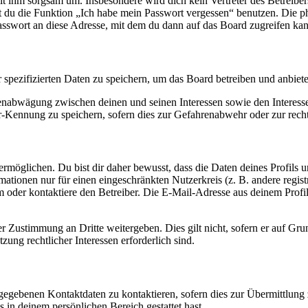
it ihm sorgsam um. Insbesondere wird dich kein Vertreter des Betreibe
nst du die Funktion „Ich habe mein Passwort vergessen“ benutzen. Di
asswort an diese Adresse, mit dem du dann auf das Board zugreifen kan
r spezifizierten Daten zu speichern, um das Board betreiben und anbiet
ssenabwägung zwischen deinen und seinen Interessen sowie den Interes
-Kennung zu speichern, sofern dies zur Gefahrenabwehr oder zur recht
möglichen. Du bist dir daher bewusst, dass die Daten deines Profils und
mationen nur für einen eingeschränkten Nutzerkreis (z. B. andere regist
oder kontaktiere den Betreiber. Die E-Mail-Adresse aus deinem Profil 
r Zustimmung an Dritte weitergeben. Dies gilt nicht, sofern er auf Gr
zung rechtlicher Interessen erforderlich sind.
ngegebenen Kontaktdaten zu kontaktieren, sofern dies zur Übermittlung z
s in deinem persönlichen Bereich gestattet hast.