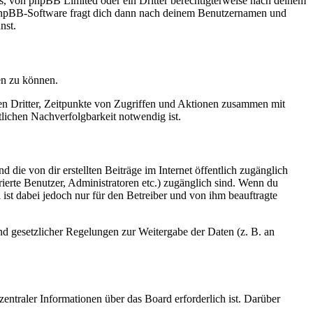
rs, von phpBB Limited oder ein Dritter berechtigterweise nach deinem
e phpBB-Software fragt dich dann nach deinem Benutzernamen und
nst.
en zu können.
sen Dritter, Zeitpunkte von Zugriffen und Aktionen zusammen mit
lichen Nachverfolgbarkeit notwendig ist.
 die von dir erstellten Beiträge im Internet öffentlich zugänglich
rierte Benutzer, Administratoren etc.) zugänglich sind. Wenn du
ist dabei jedoch nur für den Betreiber und von ihm beauftragte
und gesetzlicher Regelungen zur Weitergabe der Daten (z. B. an
entraler Informationen über das Board erforderlich ist. Darüber