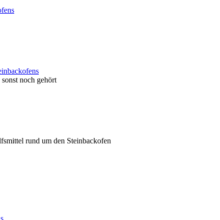
ofens
einbackofens
sonst noch gehört
ilfsmittel rund um den Steinbackofen
ns