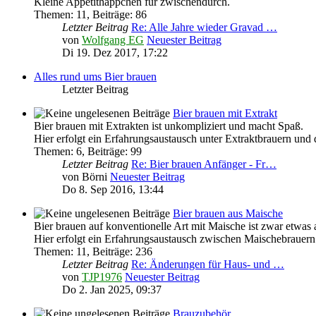
Kleine Appetithäppchen für zwischendurch.
Themen
:
11
,
Beiträge
:
86
Letzter Beitrag
Re: Alle Jahre wieder Gravad …
von
Wolfgang EG
Neuester Beitrag
Di 19. Dez 2017, 17:22
Alles rund ums Bier brauen
Letzter Beitrag
Bier brauen mit Extrakt
Bier brauen mit Extrakten ist unkompliziert und macht Spaß.
Hier erfolgt ein Erfahrungsaustausch unter Extraktbrauern und
Themen
:
6
,
Beiträge
:
99
Letzter Beitrag
Re: Bier brauen Anfänger - Fr…
von
Börni
Neuester Beitrag
Do 8. Sep 2016, 13:44
Bier brauen aus Maische
Bier brauen auf konventionelle Art mit Maische ist zwar etwas 
Hier erfolgt ein Erfahrungsaustausch zwischen Maischebrauern
Themen
:
11
,
Beiträge
:
236
Letzter Beitrag
Re: Änderungen für Haus- und …
von
TJP1976
Neuester Beitrag
Do 2. Jan 2025, 09:37
Brauzubehör