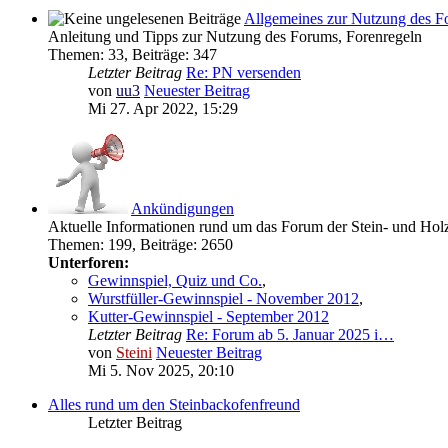
Allgemeines zur Nutzung des F
Anleitung und Tipps zur Nutzung des Forums, Forenregeln
Themen
:
33
,
Beiträge
:
347
Letzter Beitrag
Re: PN versenden
von
uu3
Neuester Beitrag
Mi 27. Apr 2022, 15:29
Ankündigungen
Aktuelle Informationen rund um das Forum der Stein- und Ho
Themen
:
199
,
Beiträge
:
2650
Unterforen:
Gewinnspiel, Quiz und Co.
,
Wurstfüller-Gewinnspiel - November 2012
,
Kutter-Gewinnspiel - September 2012
Letzter Beitrag
Re: Forum ab 5. Januar 2025 i…
von
Steini
Neuester Beitrag
Mi 5. Nov 2025, 20:10
Alles rund um den Steinbackofenfreund
Letzter Beitrag