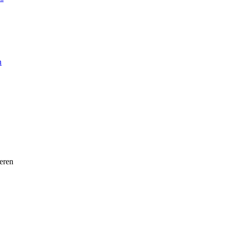
n
eren