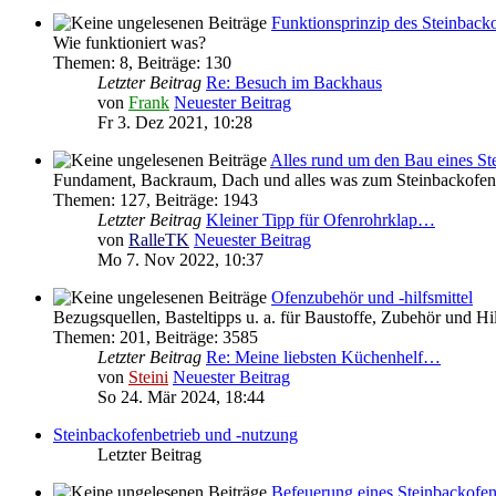
Funktionsprinzip des Steinback
Wie funktioniert was?
Themen
:
8
,
Beiträge
:
130
Letzter Beitrag
Re: Besuch im Backhaus
von
Frank
Neuester Beitrag
Fr 3. Dez 2021, 10:28
Alles rund um den Bau eines St
Fundament, Backraum, Dach und alles was zum Steinbackofen 
Themen
:
127
,
Beiträge
:
1943
Letzter Beitrag
Kleiner Tipp für Ofenrohrklap…
von
RalleTK
Neuester Beitrag
Mo 7. Nov 2022, 10:37
Ofenzubehör und -hilfsmittel
Bezugsquellen, Basteltipps u. a. für Baustoffe, Zubehör und H
Themen
:
201
,
Beiträge
:
3585
Letzter Beitrag
Re: Meine liebsten Küchenhelf…
von
Steini
Neuester Beitrag
So 24. Mär 2024, 18:44
Steinbackofenbetrieb und -nutzung
Letzter Beitrag
Befeuerung eines Steinbackofe