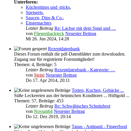
Unterforen:
Küchentipps und -tricks
,
Speiseeis
,
Saucen, Dips & Co.
,
Eingemachtes
Letzter Beitrag
Re: Lachse mit dem Siggi und …
von
Fliegenbackjeck
Neuester Beitrag
Mi 26. Jun 2024, 14:28
Rezeptdatenbank
Dieses Forum enthält die pdf-Datenblätter zum downloaden.
Zugang nur für registrierte Forenmitglieder!
Themen
:
4
,
Beiträge
:
5
Letzter Beitrag
Rezeptdatenbank - Kategorie: …
von
Steini
Neuester Beitrag
Do 17. Apr 2014, 20:11
Torten, Kuchen, Gebäcke ...
Süße Leckereien aus der heimischen Konditorei ... Hüftgold ...
Themen
:
57
,
Beiträge
:
453
Letzter Beitrag
Re: Schwäbisches Schnitzbrot
von
Novum64
Neuester Beitrag
Do 12. Dez 2019, 20:14
Tapas - Antipasti - Fingerfood