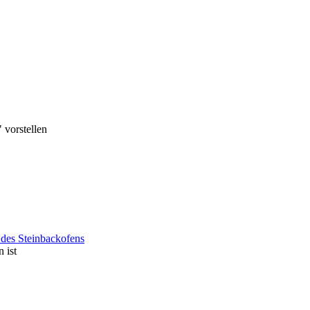
 vorstellen
des Steinbackofens
 ist