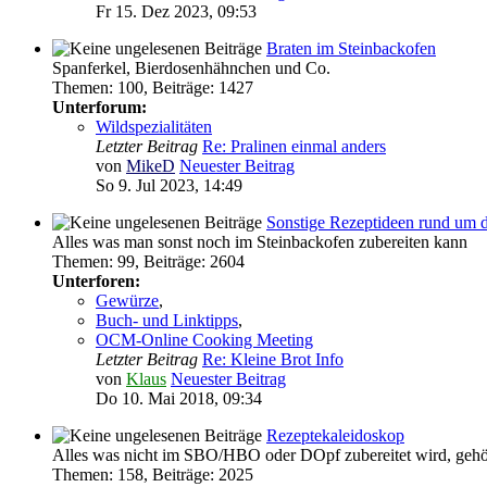
Fr 15. Dez 2023, 09:53
Braten im Steinbackofen
Spanferkel, Bierdosenhähnchen und Co.
Themen
:
100
,
Beiträge
:
1427
Unterforum:
Wildspezialitäten
Letzter Beitrag
Re: Pralinen einmal anders
von
MikeD
Neuester Beitrag
So 9. Jul 2023, 14:49
Sonstige Rezeptideen rund um 
Alles was man sonst noch im Steinbackofen zubereiten kann
Themen
:
99
,
Beiträge
:
2604
Unterforen:
Gewürze
,
Buch- und Linktipps
,
OCM-Online Cooking Meeting
Letzter Beitrag
Re: Kleine Brot Info
von
Klaus
Neuester Beitrag
Do 10. Mai 2018, 09:34
Rezeptekaleidoskop
Alles was nicht im SBO/HBO oder DOpf zubereitet wird, gehör
Themen
:
158
,
Beiträge
:
2025