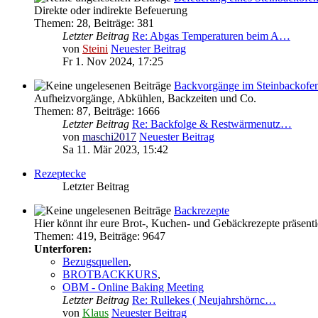
Direkte oder indirekte Befeuerung
Themen
:
28
,
Beiträge
:
381
Letzter Beitrag
Re: Abgas Temperaturen beim A…
von
Steini
Neuester Beitrag
Fr 1. Nov 2024, 17:25
Backvorgänge im Steinbackofe
Aufheizvorgänge, Abkühlen, Backzeiten und Co.
Themen
:
87
,
Beiträge
:
1666
Letzter Beitrag
Re: Backfolge & Restwärmenutz…
von
maschi2017
Neuester Beitrag
Sa 11. Mär 2023, 15:42
Rezeptecke
Letzter Beitrag
Backrezepte
Hier könnt ihr eure Brot-, Kuchen- und Gebäckrezepte präsenti
Themen
:
419
,
Beiträge
:
9647
Unterforen:
Bezugsquellen
,
BROTBACKKURS
,
OBM - Online Baking Meeting
Letzter Beitrag
Re: Rullekes ( Neujahrshörnc…
von
Klaus
Neuester Beitrag