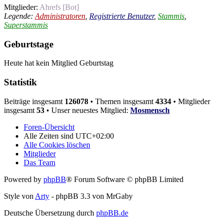
Mitglieder:
Ahrefs [Bot]
Legende:
Administratoren
,
Registrierte Benutzer
,
Stammis
,
Superstammis
Geburtstage
Heute hat kein Mitglied Geburtstag
Statistik
Beiträge insgesamt
126078
• Themen insgesamt
4334
• Mitglieder
insgesamt
53
• Unser neuestes Mitglied:
Mosmensch
Foren-Übersicht
Alle Zeiten sind
UTC+02:00
Alle Cookies löschen
Mitglieder
Das Team
Powered by
phpBB
® Forum Software © phpBB Limited
Style von
Arty
- phpBB 3.3 von MrGaby
Deutsche Übersetzung durch
phpBB.de