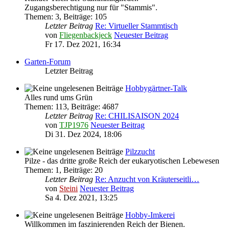
Zugangsberechtigung nur für "Stammis".
Themen
:
3
,
Beiträge
:
105
Letzter Beitrag
Re: Virtueller Stammtisch
von
Fliegenbackjeck
Neuester Beitrag
Fr 17. Dez 2021, 16:34
Garten-Forum
Letzter Beitrag
Hobbygärtner-Talk
Alles rund ums Grün
Themen
:
113
,
Beiträge
:
4687
Letzter Beitrag
Re: CHILISAISON 2024
von
TJP1976
Neuester Beitrag
Di 31. Dez 2024, 18:06
Pilzzucht
Pilze - das dritte große Reich der eukaryotischen Lebewesen
Themen
:
1
,
Beiträge
:
20
Letzter Beitrag
Re: Anzucht von Kräuterseitli…
von
Steini
Neuester Beitrag
Sa 4. Dez 2021, 13:25
Hobby-Imkerei
Willkommen im faszinierenden Reich der Bienen.