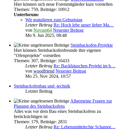
Hier können sich neue Forenmitglieder kurz vorstellen
Themen
:
759
,
Beiträge
:
10912
Unterforum:
Wir gratulieren zum Geburtstag
Letzter Beitrag
Re: Hoch lebe unser lieber Ma…
von
Novum64
Neuester Beitrag
Mo 9. Jun 2025, 08:48
Steinbackofen-Projekte
Hier können Steinbackofenfreunde ihre eigenen
"Ofenprojekte" vorstellen
Themen
:
307
,
Beiträge
:
16433
Letzter Beitrag
Re: Backhäuschen Projekt im h…
von
woodfriend
Neuester Beitrag
Mo 25. Nov 2024, 10:57
Steinbackofenbau und -technik
Letzter Beitrag
Allgemeine Fragen zur
Planung des Steinbackofens
Alles was vor dem Bau eines Steinbackofens zu
berücksichtigen ist
Themen
:
179
,
Beiträge
:
2831
Letzter Beitrag
Re: Lebensmittelechte Schamot…