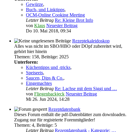
Gewürze
,
Buch- und Linktipps
,
OCM-Online Cooking Meeting
Letzter Beitrag
Re: Kleine Brot Info
von
Klaus
Neuester Beitrag
Do 10. Mai 2018, 09:34
Rezeptekaleidoskop
Alles was nicht im SBO/HBO oder DOpf zubereitet wird,
gehört hier hinein
Themen
:
158
,
Beiträge
:
2025
Unterforen:
Küchentipps und -tricks
,
Speiseeis
,
Saucen, Dips & Co.
,
Eingemachtes
Letzter Beitrag
Re: Lachse mit dem Siggi und …
von
Fliegenbackjeck
Neuester Beitrag
Mi 26. Jun 2024, 14:28
Rezeptdatenbank
Dieses Forum enthält die pdf-Datenblätter zum downloaden.
Zugang nur für registrierte Forenmitglieder!
Themen
:
4
,
Beiträge
:
5
Letzter Beitrag
Rezeptdatenbank - Kategorie: …