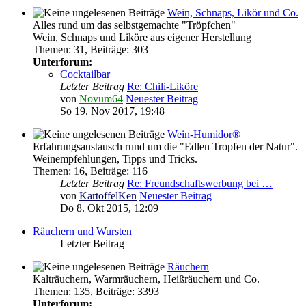
Wein, Schnaps, Likör und Co.
Alles rund um das selbstgemachte "Tröpfchen"
Wein, Schnaps und Liköre aus eigener Herstellung
Themen
:
31
,
Beiträge
:
303
Unterforum:
Cocktailbar
Letzter Beitrag
Re: Chili-Liköre
von
Novum64
Neuester Beitrag
So 19. Nov 2017, 19:48
Wein-Humidor®
Erfahrungsaustausch rund um die "Edlen Tropfen der Natur".
Weinempfehlungen, Tipps und Tricks.
Themen
:
16
,
Beiträge
:
116
Letzter Beitrag
Re: Freundschaftswerbung bei …
von
KartoffelKen
Neuester Beitrag
Do 8. Okt 2015, 12:09
Räuchern und Wursten
Letzter Beitrag
Räuchern
Kalträuchern, Warmräuchern, Heißräuchern und Co.
Themen
:
135
,
Beiträge
:
3393
Unterforum: