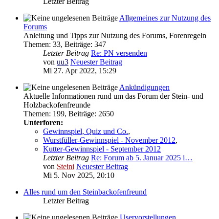
Letzter Beitrag
Allgemeines zur Nutzung des
Forums
Anleitung und Tipps zur Nutzung des Forums, Forenregeln
Themen
:
33
,
Beiträge
:
347
Letzter Beitrag
Re: PN versenden
von
uu3
Neuester Beitrag
Mi 27. Apr 2022, 15:29
Ankündigungen
Aktuelle Informationen rund um das Forum der Stein- und
Holzbackofenfreunde
Themen
:
199
,
Beiträge
:
2650
Unterforen:
Gewinnspiel, Quiz und Co.
,
Wurstfüller-Gewinnspiel - November 2012
,
Kutter-Gewinnspiel - September 2012
Letzter Beitrag
Re: Forum ab 5. Januar 2025 i…
von
Steini
Neuester Beitrag
Mi 5. Nov 2025, 20:10
Alles rund um den Steinbackofenfreund
Letzter Beitrag
Uservorstellungen