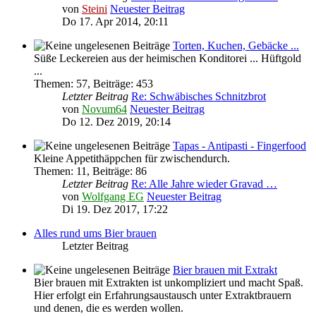
von
Steini
Neuester Beitrag
Do 17. Apr 2014, 20:11
Torten, Kuchen, Gebäcke ...
Süße Leckereien aus der heimischen Konditorei ... Hüftgold
...
Themen
:
57
,
Beiträge
:
453
Letzter Beitrag
Re: Schwäbisches Schnitzbrot
von
Novum64
Neuester Beitrag
Do 12. Dez 2019, 20:14
Tapas - Antipasti - Fingerfood
Kleine Appetithäppchen für zwischendurch.
Themen
:
11
,
Beiträge
:
86
Letzter Beitrag
Re: Alle Jahre wieder Gravad …
von
Wolfgang EG
Neuester Beitrag
Di 19. Dez 2017, 17:22
Alles rund ums Bier brauen
Letzter Beitrag
Bier brauen mit Extrakt
Bier brauen mit Extrakten ist unkompliziert und macht Spaß.
Hier erfolgt ein Erfahrungsaustausch unter Extraktbrauern
und denen, die es werden wollen.