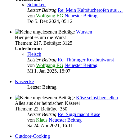
Schinken
Letzter Beitrag
Re: Mein Kalträucherofen aus …
von
Wolfgang EG
Neuester Beitrag
Do 5. Dez 2024, 05:12
Wursten
Hier geht es um die Wurst
Themen
:
217
,
Beiträge
:
3125
Unterforum:
Fleisch
Letzter Beitrag
Re: Thüringer Rostbratwurst
von
Wolfgang EG
Neuester Beitrag
Mi 1. Jan 2025, 15:07
Käseecke
Letzter Beitrag
Käse selbst herstellen
Alles aus der heimischen Käserei
Themen
:
22
,
Beiträge
:
350
Letzter Beitrag
Re: Siggi macht Käse
von
Klaus
Neuester Beitrag
Sa 24. Apr 2021, 16:11
Outdoor-Cooking