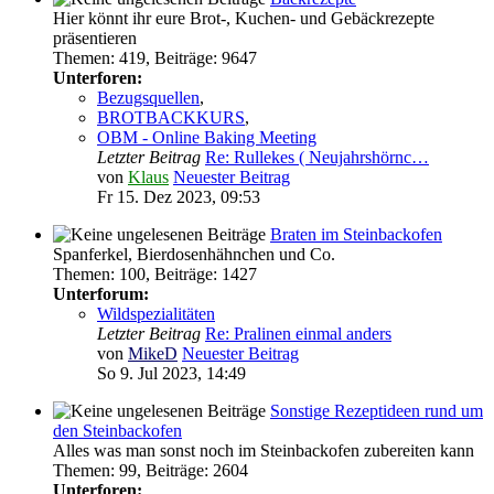
Hier könnt ihr eure Brot-, Kuchen- und Gebäckrezepte
präsentieren
Themen
:
419
,
Beiträge
:
9647
Unterforen:
Bezugsquellen
,
BROTBACKKURS
,
OBM - Online Baking Meeting
Letzter Beitrag
Re: Rullekes ( Neujahrshörnc…
von
Klaus
Neuester Beitrag
Fr 15. Dez 2023, 09:53
Braten im Steinbackofen
Spanferkel, Bierdosenhähnchen und Co.
Themen
:
100
,
Beiträge
:
1427
Unterforum:
Wildspezialitäten
Letzter Beitrag
Re: Pralinen einmal anders
von
MikeD
Neuester Beitrag
So 9. Jul 2023, 14:49
Sonstige Rezeptideen rund um
den Steinbackofen
Alles was man sonst noch im Steinbackofen zubereiten kann
Themen
:
99
,
Beiträge
:
2604
Unterforen: