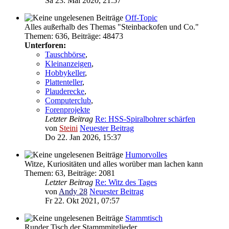
Sa 23. Mai 2020, 21:57
Off-Topic
Alles außerhalb des Themas "Steinbackofen und Co."
Themen
:
636
,
Beiträge
:
48473
Unterforen:
Tauschbörse
,
Kleinanzeigen
,
Hobbykeller
,
Plattenteller
,
Plauderecke
,
Computerclub
,
Forenprojekte
Letzter Beitrag
Re: HSS-Spiralbohrer schärfen
von
Steini
Neuester Beitrag
Do 22. Jan 2026, 15:37
Humorvolles
Witze, Kuriositäten und alles worüber man lachen kann
Themen
:
63
,
Beiträge
:
2081
Letzter Beitrag
Re: Witz des Tages
von
Andy 28
Neuester Beitrag
Fr 22. Okt 2021, 07:57
Stammtisch
Runder Tisch der Stammmitglieder.