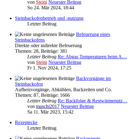
von
Steini
Neuester Beitrag
So 24. Mär 2024, 18:44
Steinbackofenbetrieb und -nutzung
Letzter Beitrag
Befeuerung eines
Steinbackofens
Direkte oder indirekte Befeuerung
Themen
:
28
,
Beiträge
:
381
Letzter Beitrag
Re: Abgas Temperaturen beim A…
von
Steini
Neuester Beitrag
Fr 1. Nov 2024, 17:25
Backvorgänge im
Steinbackofen
Aufheizvorgänge, Abkühlen, Backzeiten und Co.
Themen
:
87
,
Beiträge
:
1666
Letzter Beitrag
Re: Backfolge & Restwärmenutz…
von
maschi2017
Neuester Beitrag
Sa 11. Mär 2023, 15:42
Rezeptecke
Letzter Beitrag
Backrezepte