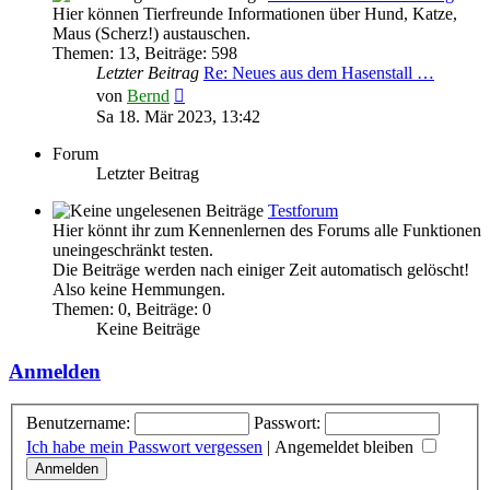
Hier können Tierfreunde Informationen über Hund, Katze,
Maus (Scherz!) austauschen.
Themen
:
13
,
Beiträge
:
598
Letzter Beitrag
Re: Neues aus dem Hasenstall …
Neuester
von
Bernd
Beitrag
Sa 18. Mär 2023, 13:42
Forum
Letzter Beitrag
Testforum
Hier könnt ihr zum Kennenlernen des Forums alle Funktionen
uneingeschränkt testen.
Die Beiträge werden nach einiger Zeit automatisch gelöscht!
Also keine Hemmungen.
Themen
:
0
,
Beiträge
:
0
Keine Beiträge
Anmelden
Benutzername:
Passwort:
Ich habe mein Passwort vergessen
|
Angemeldet bleiben