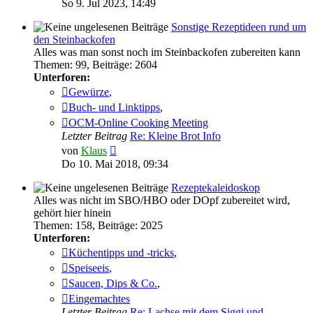
So 9. Jul 2023, 14:49
Sonstige Rezeptideen rund um
den Steinbackofen
Alles was man sonst noch im Steinbackofen zubereiten kann
Themen
:
99
,
Beiträge
:
2604
Unterforen:
Gewürze
,
Buch- und Linktipps
,
OCM-Online Cooking Meeting
Letzter Beitrag
Re: Kleine Brot Info
Neuester
von
Klaus
Beitrag
Do 10. Mai 2018, 09:34
Rezeptekaleidoskop
Alles was nicht im SBO/HBO oder DOpf zubereitet wird,
gehört hier hinein
Themen
:
158
,
Beiträge
:
2025
Unterforen:
Küchentipps und -tricks
,
Speiseeis
,
Saucen, Dips & Co.
,
Eingemachtes
Letzter Beitrag
Re: Lachse mit dem Siggi und …