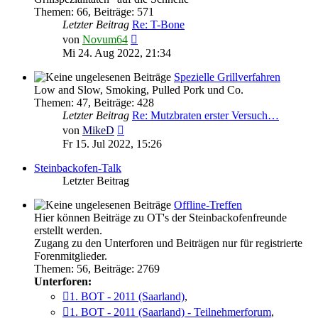
Themen
:
66
,
Beiträge
:
571
Letzter Beitrag
Re: T-Bone
Neuester
von
Novum64
Beitrag
Mi 24. Aug 2022, 21:34
Spezielle Grillverfahren
Low and Slow, Smoking, Pulled Pork und Co.
Themen
:
47
,
Beiträge
:
428
Letzter Beitrag
Re: Mutzbraten erster Versuch…
Neuester
von
MikeD
Beitrag
Fr 15. Jul 2022, 15:26
Steinbackofen-Talk
Letzter Beitrag
Offline-Treffen
Hier können Beiträge zu OT's der Steinbackofenfreunde
erstellt werden.
Zugang zu den Unterforen und Beiträgen nur für registrierte
Forenmitglieder.
Themen
:
56
,
Beiträge
:
2769
Unterforen:
1. BOT - 2011 (Saarland)
,
1. BOT - 2011 (Saarland) - Teilnehmerforum
,