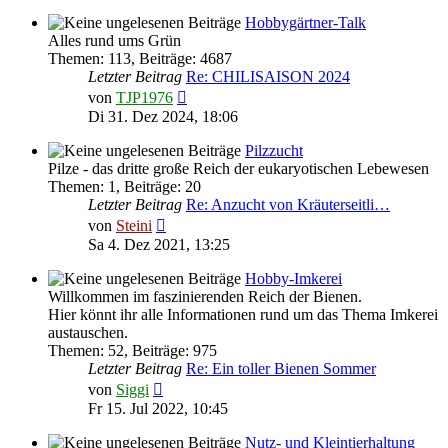
Hobbygärtner-Talk
Alles rund ums Grün
Themen
:
113
,
Beiträge
:
4687
Letzter Beitrag
Re: CHILISAISON 2024
Neuester
von
TJP1976
Beitrag
Di 31. Dez 2024, 18:06
Pilzzucht
Pilze - das dritte große Reich der eukaryotischen Lebewesen
Themen
:
1
,
Beiträge
:
20
Letzter Beitrag
Re: Anzucht von Kräuterseitli…
Neuester
von
Steini
Beitrag
Sa 4. Dez 2021, 13:25
Hobby-Imkerei
Willkommen im faszinierenden Reich der Bienen.
Hier könnt ihr alle Informationen rund um das Thema Imkerei
austauschen.
Themen
:
52
,
Beiträge
:
975
Letzter Beitrag
Re: Ein toller Bienen Sommer
Neuester
von
Siggi
Beitrag
Fr 15. Jul 2022, 10:45
Nutz- und Kleintierhaltung