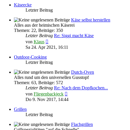
Käseecke
Letzter Beitrag
Käse selbst herstellen
Alles aus der heimischen Käserei
Themen
:
22
,
Beiträge
:
350
Letzter Beitrag
Re: Siggi macht Käse
Neuester
von
Klaus
Beitrag
Sa 24. Apr 2021, 16:11
Outdoor-Cooking
Letzter Beitrag
Dutch-Oven
Alles rund um den universellen Gusstopf
Themen
:
63
,
Beiträge
:
572
Letzter Beitrag
Re: Nach dem Dopfkochen...
Neuester
von
Fliegenbackjeck
Beitrag
Do 9. Nov 2017, 14:44
Grillen
Letzter Beitrag
Flachgrillen
Grillspezialitäten "auf die Schnelle"