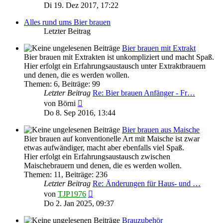
Beitrag
Di 19. Dez 2017, 17:22
Alles rund ums Bier brauen
Letzter Beitrag
Bier brauen mit Extrakt
Bier brauen mit Extrakten ist unkompliziert und macht Spaß.
Hier erfolgt ein Erfahrungsaustausch unter Extraktbrauern
und denen, die es werden wollen.
Themen
:
6
,
Beiträge
:
99
Letzter Beitrag
Re: Bier brauen Anfänger - Fr…
Neuester
von
Börni
Beitrag
Do 8. Sep 2016, 13:44
Bier brauen aus Maische
Bier brauen auf konventionelle Art mit Maische ist zwar
etwas aufwändiger, macht aber ebenfalls viel Spaß.
Hier erfolgt ein Erfahrungsaustausch zwischen
Maischebrauern und denen, die es werden wollen.
Themen
:
11
,
Beiträge
:
236
Letzter Beitrag
Re: Änderungen für Haus- und …
Neuester
von
TJP1976
Beitrag
Do 2. Jan 2025, 09:37
Brauzubehör