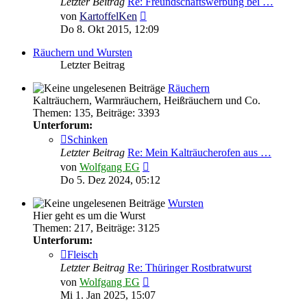
Letzter Beitrag
Re: Freundschaftswerbung bei …
Neuester
von
KartoffelKen
Beitrag
Do 8. Okt 2015, 12:09
Räuchern und Wursten
Letzter Beitrag
Räuchern
Kalträuchern, Warmräuchern, Heißräuchern und Co.
Themen
:
135
,
Beiträge
:
3393
Unterforum:
Schinken
Letzter Beitrag
Re: Mein Kalträucherofen aus …
Neuester
von
Wolfgang EG
Beitrag
Do 5. Dez 2024, 05:12
Wursten
Hier geht es um die Wurst
Themen
:
217
,
Beiträge
:
3125
Unterforum:
Fleisch
Letzter Beitrag
Re: Thüringer Rostbratwurst
Neuester
von
Wolfgang EG
Beitrag
Mi 1. Jan 2025, 15:07