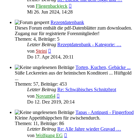
Neuester
von
Fliegenbackjeck
Beitrag
Mi 26. Jun 2024, 14:28
Rezeptdatenbank
Dieses Forum enthält die pdf-Datenblätter zum downloaden.
Zugang nur für registrierte Forenmitglieder!
Themen
:
4
,
Beiträge
:
5
Letzter Beitrag
Rezeptdatenbank - Kategorie: …
Neuester
von
Steini
Beitrag
Do 17. Apr 2014, 20:11
Torten, Kuchen, Gebäcke ...
Süße Leckereien aus der heimischen Konditorei ... Hüftgold
...
Themen
:
57
,
Beiträge
:
453
Letzter Beitrag
Re: Schwäbisches Schnitzbrot
Neuester
von
Novum64
Beitrag
Do 12. Dez 2019, 20:14
Tapas - Antipasti - Fingerfood
Kleine Appetithäppchen für zwischendurch.
Themen
:
11
,
Beiträge
:
86
Letzter Beitrag
Re: Alle Jahre wieder Gravad …
Neuester
von
Wolfgang EG