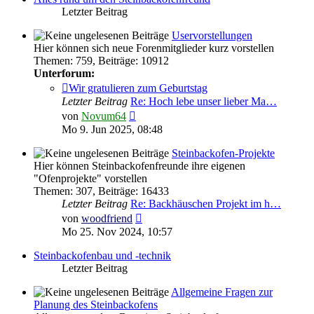
Letzter Beitrag
Uservorstellungen
Hier können sich neue Forenmitglieder kurz vorstellen
Themen
:
759
,
Beiträge
:
10912
Unterforum:
Wir gratulieren zum Geburtstag
Letzter Beitrag
Re: Hoch lebe unser lieber Ma…
Neuester
von
Novum64
Beitrag
Mo 9. Jun 2025, 08:48
Steinbackofen-Projekte
Hier können Steinbackofenfreunde ihre eigenen
"Ofenprojekte" vorstellen
Themen
:
307
,
Beiträge
:
16433
Letzter Beitrag
Re: Backhäuschen Projekt im h…
Neuester
von
woodfriend
Beitrag
Mo 25. Nov 2024, 10:57
Steinbackofenbau und -technik
Letzter Beitrag
Allgemeine Fragen zur
Planung des Steinbackofens