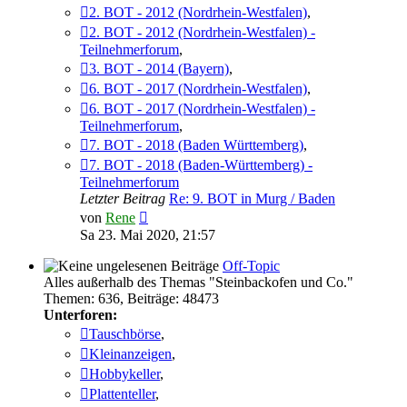
2. BOT - 2012 (Nordrhein-Westfalen)
,
2. BOT - 2012 (Nordrhein-Westfalen) -
Teilnehmerforum
,
3. BOT - 2014 (Bayern)
,
6. BOT - 2017 (Nordrhein-Westfalen)
,
6. BOT - 2017 (Nordrhein-Westfalen) -
Teilnehmerforum
,
7. BOT - 2018 (Baden Württemberg)
,
7. BOT - 2018 (Baden-Württemberg) -
Teilnehmerforum
Letzter Beitrag
Re: 9. BOT in Murg / Baden
Neuester
von
Rene
Beitrag
Sa 23. Mai 2020, 21:57
Off-Topic
Alles außerhalb des Themas "Steinbackofen und Co."
Themen
:
636
,
Beiträge
:
48473
Unterforen:
Tauschbörse
,
Kleinanzeigen
,
Hobbykeller
,
Plattenteller
,