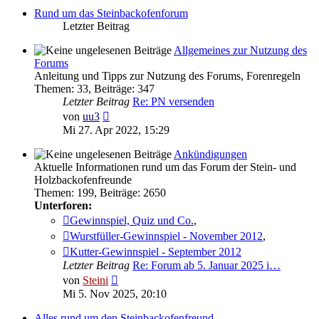
Rund um das Steinbackofenforum
Letzter Beitrag
Allgemeines zur Nutzung des
Forums
Anleitung und Tipps zur Nutzung des Forums, Forenregeln
Themen
:
33
,
Beiträge
:
347
Letzter Beitrag
Re: PN versenden
Neuester
von
uu3
Beitrag
Mi 27. Apr 2022, 15:29
Ankündigungen
Aktuelle Informationen rund um das Forum der Stein- und
Holzbackofenfreunde
Themen
:
199
,
Beiträge
:
2650
Unterforen:
Gewinnspiel, Quiz und Co.
,
Wurstfüller-Gewinnspiel - November 2012
,
Kutter-Gewinnspiel - September 2012
Letzter Beitrag
Re: Forum ab 5. Januar 2025 i…
Neuester
von
Steini
Beitrag
Mi 5. Nov 2025, 20:10
Alles rund um den Steinbackofenfreund