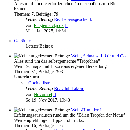
Alles rund um die erforderlichen Gerätschaften zum Bier
brauen.
Themen
:
7
,
Beiträge
:
79
Letzter Beitrag
Re: Lebensgeschenk
Neuester
von
Fliegenbackjeck
Beitrag
Mi 1. Jan 2025, 14:34
Getränke
Letzter Beitrag
Wein, Schnaps, Likör und Co.
Alles rund um das selbstgemachte "Tröpfchen"
Wein, Schnaps und Liköre aus eigener Herstellung
Themen
:
31
,
Beiträge
:
303
Unterforum:
Cocktailbar
Letzter Beitrag
Re: Chili-Liköre
Neuester
von
Novum64
Beitrag
So 19. Nov 2017, 19:48
Wein-Humidor®
Erfahrungsaustausch rund um die "Edlen Tropfen der Natur".
Weinempfehlungen, Tipps und Tricks.
Themen
:
16
,
Beiträge
:
116