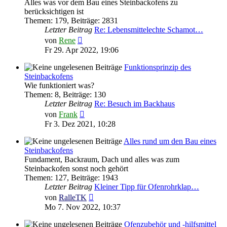
Alles was vor dem Bau eines Steinbackofens zu
berücksichtigen ist
Themen
:
179
,
Beiträge
:
2831
Letzter Beitrag
Re: Lebensmittelechte Schamot…
Neuester
von
Rene
Beitrag
Fr 29. Apr 2022, 19:06
Funktionsprinzip des
Steinbackofens
Wie funktioniert was?
Themen
:
8
,
Beiträge
:
130
Letzter Beitrag
Re: Besuch im Backhaus
Neuester
von
Frank
Beitrag
Fr 3. Dez 2021, 10:28
Alles rund um den Bau eines
Steinbackofens
Fundament, Backraum, Dach und alles was zum
Steinbackofen sonst noch gehört
Themen
:
127
,
Beiträge
:
1943
Letzter Beitrag
Kleiner Tipp für Ofenrohrklap…
Neuester
von
RalleTK
Beitrag
Mo 7. Nov 2022, 10:37
Ofenzubehör und -hilfsmittel