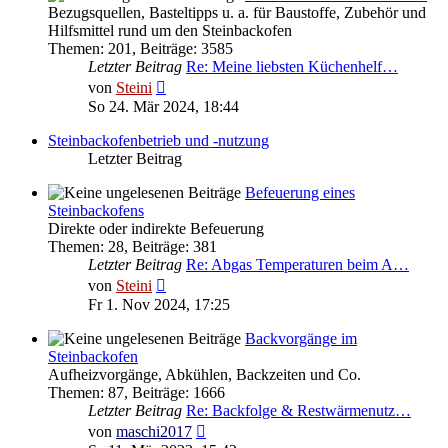
Bezugsquellen, Basteltipps u. a. für Baustoffe, Zubehör und
Hilfsmittel rund um den Steinbackofen
Themen
:
201
,
Beiträge
:
3585
Letzter Beitrag
Re: Meine liebsten Küchenhelf…
Neuester
von
Steini
Beitrag
So 24. Mär 2024, 18:44
Steinbackofenbetrieb und -nutzung
Letzter Beitrag
Befeuerung eines
Steinbackofens
Direkte oder indirekte Befeuerung
Themen
:
28
,
Beiträge
:
381
Letzter Beitrag
Re: Abgas Temperaturen beim A…
Neuester
von
Steini
Beitrag
Fr 1. Nov 2024, 17:25
Backvorgänge im
Steinbackofen
Aufheizvorgänge, Abkühlen, Backzeiten und Co.
Themen
:
87
,
Beiträge
:
1666
Letzter Beitrag
Re: Backfolge & Restwärmenutz…
Neuester
von
maschi2017
Beitrag