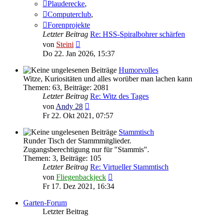
Plauderecke
,
Computerclub
,
Forenprojekte
Letzter Beitrag
Re: HSS-Spiralbohrer schärfen
Neuester
von
Steini
Beitrag
Do 22. Jan 2026, 15:37
Humorvolles
Witze, Kuriositäten und alles worüber man lachen kann
Themen
:
63
,
Beiträge
:
2081
Letzter Beitrag
Re: Witz des Tages
Neuester
von
Andy 28
Beitrag
Fr 22. Okt 2021, 07:57
Stammtisch
Runder Tisch der Stammmitglieder.
Zugangsberechtigung nur für "Stammis".
Themen
:
3
,
Beiträge
:
105
Letzter Beitrag
Re: Virtueller Stammtisch
Neuester
von
Fliegenbackjeck
Beitrag
Fr 17. Dez 2021, 16:34
Garten-Forum
Letzter Beitrag