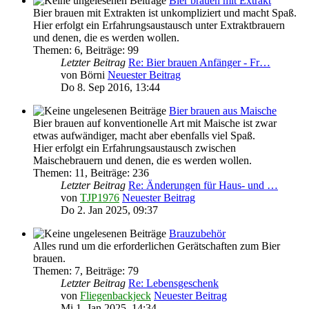
Bier brauen mit Extrakt
Bier brauen mit Extrakten ist unkompliziert und macht Spaß.
Hier erfolgt ein Erfahrungsaustausch unter Extraktbrauern
und denen, die es werden wollen.
Themen
:
6
,
Beiträge
:
99
Letzter Beitrag
Re: Bier brauen Anfänger - Fr…
von
Börni
Neuester Beitrag
Do 8. Sep 2016, 13:44
Bier brauen aus Maische
Bier brauen auf konventionelle Art mit Maische ist zwar
etwas aufwändiger, macht aber ebenfalls viel Spaß.
Hier erfolgt ein Erfahrungsaustausch zwischen
Maischebrauern und denen, die es werden wollen.
Themen
:
11
,
Beiträge
:
236
Letzter Beitrag
Re: Änderungen für Haus- und …
von
TJP1976
Neuester Beitrag
Do 2. Jan 2025, 09:37
Brauzubehör
Alles rund um die erforderlichen Gerätschaften zum Bier
brauen.
Themen
:
7
,
Beiträge
:
79
Letzter Beitrag
Re: Lebensgeschenk
von
Fliegenbackjeck
Neuester Beitrag
Mi 1. Jan 2025, 14:34