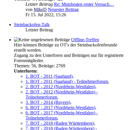
Letzter Beitrag
Re: Mutzbraten erster Versuch…
von
MikeD
Neuester Beitrag
Fr 15. Jul 2022, 15:26
Steinbackofen-Talk
Letzter Beitrag
Offline-Treffen
Hier können Beiträge zu OT's der Steinbackofenfreunde
erstellt werden.
Zugang zu den Unterforen und Beiträgen nur für registrierte
Forenmitglieder.
Themen
:
56
,
Beiträge
:
2769
Unterforen:
1. BOT - 2011 (Saarland)
,
1. BOT - 2011 (Saarland) - Teilnehmerforum
,
2. BOT - 2012 (Nordrhein-Westfalen)
,
2. BOT - 2012 (Nordrhein-Westfalen) -
Teilnehmerforum
,
3. BOT - 2014 (Bayern)
,
6. BOT - 2017 (Nordrhein-Westfalen)
,
6. BOT - 2017 (Nordrhein-Westfalen) -
Teilnehmerforum
,
7. BOT - 2018 (Baden Württemberg)
,
7. BOT - 2018 (Baden-Württemberg) -