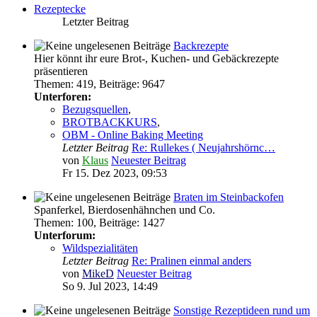
Rezeptecke
Letzter Beitrag
Backrezepte
Hier könnt ihr eure Brot-, Kuchen- und Gebäckrezepte
präsentieren
Themen
:
419
,
Beiträge
:
9647
Unterforen:
Bezugsquellen
,
BROTBACKKURS
,
OBM - Online Baking Meeting
Letzter Beitrag
Re: Rullekes ( Neujahrshörnc…
von
Klaus
Neuester Beitrag
Fr 15. Dez 2023, 09:53
Braten im Steinbackofen
Spanferkel, Bierdosenhähnchen und Co.
Themen
:
100
,
Beiträge
:
1427
Unterforum:
Wildspezialitäten
Letzter Beitrag
Re: Pralinen einmal anders
von
MikeD
Neuester Beitrag
So 9. Jul 2023, 14:49
Sonstige Rezeptideen rund um