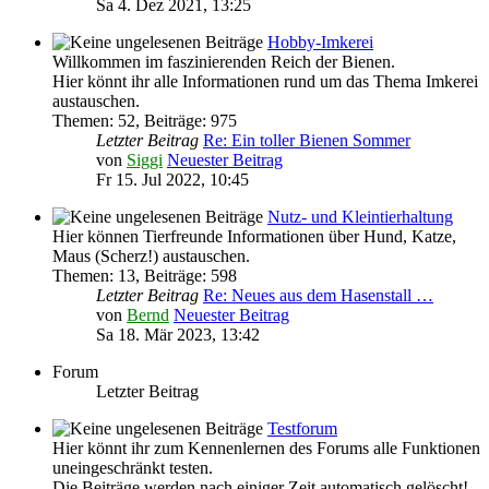
Sa 4. Dez 2021, 13:25
Hobby-Imkerei
Willkommen im faszinierenden Reich der Bienen.
Hier könnt ihr alle Informationen rund um das Thema Imkerei
austauschen.
Themen
:
52
,
Beiträge
:
975
Letzter Beitrag
Re: Ein toller Bienen Sommer
von
Siggi
Neuester Beitrag
Fr 15. Jul 2022, 10:45
Nutz- und Kleintierhaltung
Hier können Tierfreunde Informationen über Hund, Katze,
Maus (Scherz!) austauschen.
Themen
:
13
,
Beiträge
:
598
Letzter Beitrag
Re: Neues aus dem Hasenstall …
von
Bernd
Neuester Beitrag
Sa 18. Mär 2023, 13:42
Forum
Letzter Beitrag
Testforum
Hier könnt ihr zum Kennenlernen des Forums alle Funktionen
uneingeschränkt testen.
Die Beiträge werden nach einiger Zeit automatisch gelöscht!