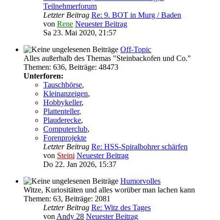
Teilnehmerforum
Letzter Beitrag
Re: 9. BOT in Murg / Baden
von
Rene
Neuester Beitrag
Sa 23. Mai 2020, 21:57
Off-Topic
Alles außerhalb des Themas "Steinbackofen und Co."
Themen
:
636
,
Beiträge
:
48473
Unterforen:
Tauschbörse
,
Kleinanzeigen
,
Hobbykeller
,
Plattenteller
,
Plauderecke
,
Computerclub
,
Forenprojekte
Letzter Beitrag
Re: HSS-Spiralbohrer schärfen
von
Steini
Neuester Beitrag
Do 22. Jan 2026, 15:37
Humorvolles
Witze, Kuriositäten und alles worüber man lachen kann
Themen
:
63
,
Beiträge
:
2081
Letzter Beitrag
Re: Witz des Tages
von
Andy 28
Neuester Beitrag