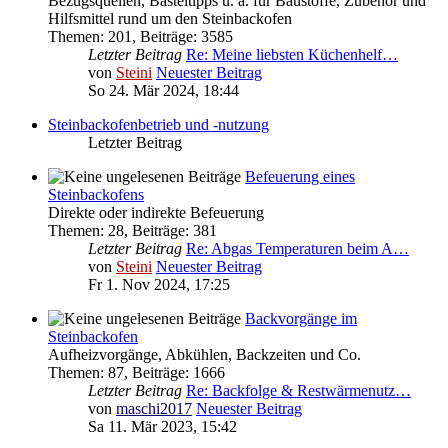
Bezugsquellen, Basteltipps u. a. für Baustoffe, Zubehör und
Hilfsmittel rund um den Steinbackofen
Themen
:
201
,
Beiträge
:
3585
Letzter Beitrag
Re: Meine liebsten Küchenhelf…
von
Steini
Neuester Beitrag
So 24. Mär 2024, 18:44
Steinbackofenbetrieb und -nutzung
Letzter Beitrag
Befeuerung eines
Steinbackofens
Direkte oder indirekte Befeuerung
Themen
:
28
,
Beiträge
:
381
Letzter Beitrag
Re: Abgas Temperaturen beim A…
von
Steini
Neuester Beitrag
Fr 1. Nov 2024, 17:25
Backvorgänge im
Steinbackofen
Aufheizvorgänge, Abkühlen, Backzeiten und Co.
Themen
:
87
,
Beiträge
:
1666
Letzter Beitrag
Re: Backfolge & Restwärmenutz…
von
maschi2017
Neuester Beitrag
Sa 11. Mär 2023, 15:42