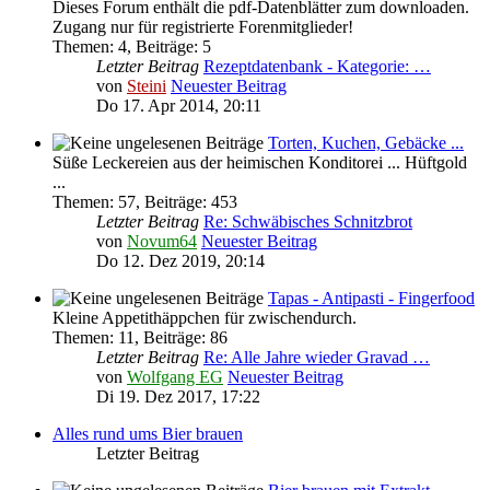
Dieses Forum enthält die pdf-Datenblätter zum downloaden.
Zugang nur für registrierte Forenmitglieder!
Themen
:
4
,
Beiträge
:
5
Letzter Beitrag
Rezeptdatenbank - Kategorie: …
von
Steini
Neuester Beitrag
Do 17. Apr 2014, 20:11
Torten, Kuchen, Gebäcke ...
Süße Leckereien aus der heimischen Konditorei ... Hüftgold
...
Themen
:
57
,
Beiträge
:
453
Letzter Beitrag
Re: Schwäbisches Schnitzbrot
von
Novum64
Neuester Beitrag
Do 12. Dez 2019, 20:14
Tapas - Antipasti - Fingerfood
Kleine Appetithäppchen für zwischendurch.
Themen
:
11
,
Beiträge
:
86
Letzter Beitrag
Re: Alle Jahre wieder Gravad …
von
Wolfgang EG
Neuester Beitrag
Di 19. Dez 2017, 17:22
Alles rund ums Bier brauen
Letzter Beitrag