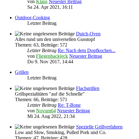
von
Klaus
Neuester Beitrag
Sa 24. Apr 2021, 16:11
Outdoor-Cooking
Letzter Beitrag
Dutch-Oven
Alles rund um den universellen Gusstopf
Themen
:
63
,
Beiträge
:
572
Letzter Beitrag
Re: Nach dem Dopfkochen...
von
Fliegenbackjeck
Neuester Beitrag
Do 9. Nov 2017, 14:44
Grillen
Letzter Beitrag
Flachgrillen
Grillspezialitäten "auf die Schnelle"
Themen
:
66
,
Beiträge
:
571
Letzter Beitrag
Re: T-Bone
von
Novum64
Neuester Beitrag
Mi 24. Aug 2022, 21:34
Spezielle Grillverfahren
Low and Slow, Smoking, Pulled Pork und Co.
Themen
:
47
,
Beiträge
:
428