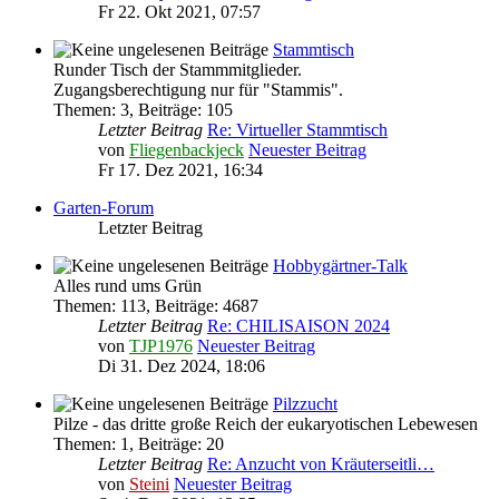
Fr 22. Okt 2021, 07:57
Stammtisch
Runder Tisch der Stammmitglieder.
Zugangsberechtigung nur für "Stammis".
Themen
:
3
,
Beiträge
:
105
Letzter Beitrag
Re: Virtueller Stammtisch
von
Fliegenbackjeck
Neuester Beitrag
Fr 17. Dez 2021, 16:34
Garten-Forum
Letzter Beitrag
Hobbygärtner-Talk
Alles rund ums Grün
Themen
:
113
,
Beiträge
:
4687
Letzter Beitrag
Re: CHILISAISON 2024
von
TJP1976
Neuester Beitrag
Di 31. Dez 2024, 18:06
Pilzzucht
Pilze - das dritte große Reich der eukaryotischen Lebewesen
Themen
:
1
,
Beiträge
:
20
Letzter Beitrag
Re: Anzucht von Kräuterseitli…
von
Steini
Neuester Beitrag