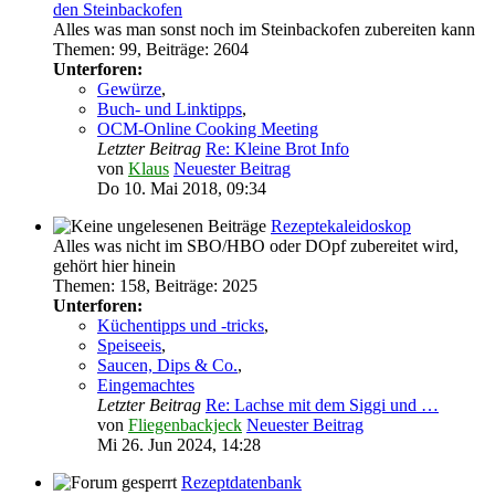
den Steinbackofen
Alles was man sonst noch im Steinbackofen zubereiten kann
Themen
:
99
,
Beiträge
:
2604
Unterforen:
Gewürze
,
Buch- und Linktipps
,
OCM-Online Cooking Meeting
Letzter Beitrag
Re: Kleine Brot Info
von
Klaus
Neuester Beitrag
Do 10. Mai 2018, 09:34
Rezeptekaleidoskop
Alles was nicht im SBO/HBO oder DOpf zubereitet wird,
gehört hier hinein
Themen
:
158
,
Beiträge
:
2025
Unterforen:
Küchentipps und -tricks
,
Speiseeis
,
Saucen, Dips & Co.
,
Eingemachtes
Letzter Beitrag
Re: Lachse mit dem Siggi und …
von
Fliegenbackjeck
Neuester Beitrag
Mi 26. Jun 2024, 14:28
Rezeptdatenbank