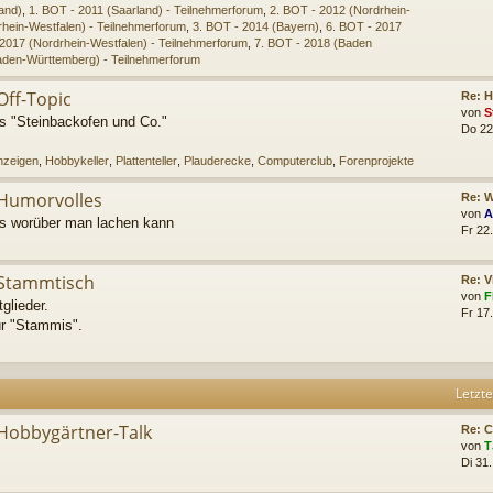
and)
,
1. BOT - 2011 (Saarland) - Teilnehmerforum
,
2. BOT - 2012 (Nordrhein-
rhein-Westfalen) - Teilnehmerforum
,
3. BOT - 2014 (Bayern)
,
6. BOT - 2017
 2017 (Nordrhein-Westfalen) - Teilnehmerforum
,
7. BOT - 2018 (Baden
aden-Württemberg) - Teilnehmerforum
Off-Topic
Re: H
von
S
s "Steinbackofen und Co."
Do 22
nzeigen
,
Hobbykeller
,
Plattenteller
,
Plauderecke
,
Computerclub
,
Forenprojekte
Humorvolles
Re: W
von
A
les worüber man lachen kann
Fr 22
Stammtisch
Re: V
von
F
glieder.
Fr 17
ür "Stammis".
Letzte
Hobbygärtner-Talk
Re: 
von
T
Di 31