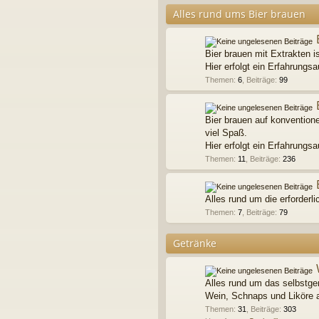
Alles rund ums Bier brauen
Bier brauen mit Extrakten 
Hier erfolgt ein Erfahrungs
Themen
:
6
,
Beiträge
:
99
Bier brauen auf konventione
viel Spaß.
Hier erfolgt ein Erfahrung
Themen
:
11
,
Beiträge
:
236
Alles rund um die erforderl
Themen
:
7
,
Beiträge
:
79
Getränke
Alles rund um das selbstg
Wein, Schnaps und Liköre a
Themen
:
31
,
Beiträge
:
303