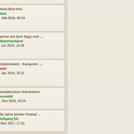
i
s
t
t
leine Brot Info
r
e
N
laus
a
r
e
. Mai 2018, 09:34
g
B
u
e
e
i
s
t
t
achse mit dem Siggi und …
r
e
N
liegenbackjeck
a
r
e
. Jun 2024, 14:28
g
B
u
e
e
i
s
t
t
tdatenbank - Kategorie: …
r
e
N
teini
a
r
e
. Apr 2014, 20:11
g
B
u
e
e
i
s
t
t
chwäbisches Schnitzbrot
r
e
N
ovum64
a
r
e
. Dez 2019, 20:14
g
B
u
e
e
i
s
lle Jahre wieder Gravad …
t
t
N
olfgang EG
r
e
e
. Dez 2017, 17:22
a
r
u
g
B
e