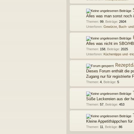
Alles was man sonst noch 
Themen
:
99
,
Beiträge
:
2604
Unterforen:
Gewürze
,
Buch- und 
Alles was nicht im SBO/HBO
Themen
:
158
,
Beiträge
:
2025
Unterforen:
Küchentipps und -tri
Rezeptd
Dieses Forum enthält die p
Zugang nur für registrierte 
Themen
:
4
,
Beiträge
:
5
Süße Leckereien aus der hei
Themen
:
57
,
Beiträge
:
453
Kleine Appetithäppchen für
Themen
:
11
,
Beiträge
:
86