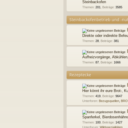
Steinbackofen
Themen
:
201
,
Beiträge
:
3585
Steinbackofenbetrieb und -nu
Direkte oder indirekte Befe
Themen
:
28
,
Beiträge
:
381
Aufheizvorgänge, Abkühlen
Themen
:
87
,
Beiträge
:
1666
Rezeptecke
Hier könnt ihr eure Brot-,
Themen
:
419
,
Beiträge
:
9647
Unterforen:
Bezugsquellen
,
BRO
Spanferkel, Bierdosenhähn
Themen
:
100
,
Beiträge
:
1427
Unterforum:
Wildspezialitäten