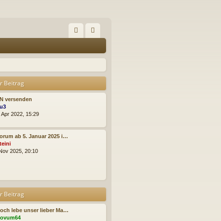
FA
n
Q
m
el
r Beitrag
de
PN versenden
n
N
u3
e
. Apr 2022, 15:29
u
e
s
orum ab 5. Januar 2025 i…
t
N
teini
e
e
 Nov 2025, 20:10
r
u
B
e
e
s
i
t
t
e
r Beitrag
r
r
a
B
g
e
och lebe unser lieber Ma…
i
N
ovum64