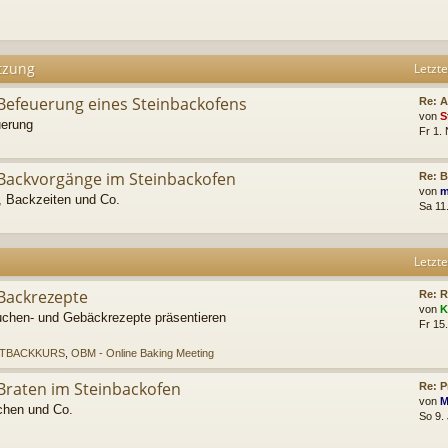
tzung
Letzte
Befeuerung eines Steinbackofens
Re: 
von
S
uerung
Fr 1.
Backvorgänge im Steinbackofen
Re: 
von
m
, Backzeiten und Co.
Sa 11
Letzte
Backrezepte
Re: R
von
K
 Kuchen- und Gebäckrezepte präsentieren
Fr 15
TBACKKURS
,
OBM - Online Baking Meeting
Braten im Steinbackofen
Re: P
von
M
chen und Co.
So 9.