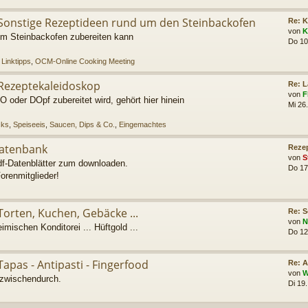
Sonstige Rezeptideen rund um den Steinbackofen
Re: K
von
K
im Steinbackofen zubereiten kann
Do 10
Linktipps
,
OCM-Online Cooking Meeting
Rezeptekaleidoskop
Re: L
von
F
 oder DOpf zubereitet wird, gehört hier hinein
Mi 26
cks
,
Speiseeis
,
Saucen, Dips & Co.
,
Eingemachtes
atenbank
Rezep
von
S
df-Datenblätter zum downloaden.
Do 17
Forenmitglieder!
Torten, Kuchen, Gebäcke ...
Re: S
von
N
mischen Konditorei ... Hüftgold ...
Do 12
Tapas - Antipasti - Fingerfood
Re: A
von
W
 zwischendurch.
Di 19