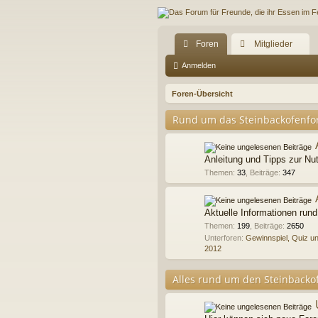
Foren
Mitglieder
Anmelden
Foren-Übersicht
Rund um das Steinbackofenf
Anleitung und Tipps zur Nu
Themen
:
33
,
Beiträge
:
347
Aktuelle Informationen run
Themen
:
199
,
Beiträge
:
2650
Unterforen:
Gewinnspiel, Quiz u
2012
Alles rund um den Steinbacko