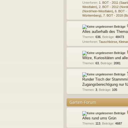
Unterforen:
1. BOT - 2011 (Saarl
Westfalen)
,
2. BOT - 2012 (Nord
(Nordrhein-Westfalen)
,
6. BOT -
Württemberg)
,
7. BOT - 2018 (B
Alles außerhalb des Thema
Themen
:
636
,
Beiträge
:
48473
Unterforen:
Tauschbörse
,
Kleina
Witze, Kuriositäten und al
Themen
:
63
,
Beiträge
:
2081
Runder Tisch der Stammmit
Zugangsberechtigung nur f
Themen
:
3
,
Beiträge
:
105
Garten-Forum
Alles rund ums Grün
Themen
:
113
,
Beiträge
:
4687