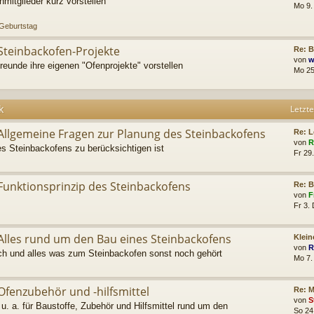
mitglieder kurz vorstellen
Mo 9.
 Geburtstag
Steinbackofen-Projekte
Re: 
von
w
reunde ihre eigenen "Ofenprojekte" vorstellen
Mo 25
k
Letzte
Allgemeine Fragen zur Planung des Steinbackofens
Re: 
von
R
s Steinbackofens zu berücksichtigen ist
Fr 29
Funktionsprinzip des Steinbackofens
Re: 
von
F
Fr 3.
Alles rund um den Bau eines Steinbackofens
Klein
von
R
 und alles was zum Steinbackofen sonst noch gehört
Mo 7.
Ofenzubehör und -hilfsmittel
Re: M
von
S
u. a. für Baustoffe, Zubehör und Hilfsmittel rund um den
So 24