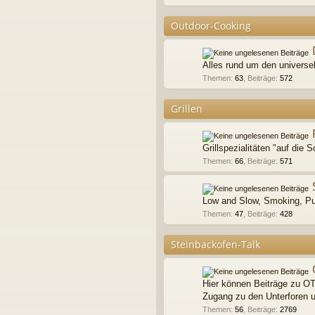
Outdoor-Cooking
Alles rund um den universe
Themen
:
63
,
Beiträge
:
572
Grillen
Grillspezialitäten "auf die S
Themen
:
66
,
Beiträge
:
571
Low and Slow, Smoking, Pu
Themen
:
47
,
Beiträge
:
428
Steinbackofen-Talk
Hier können Beiträge zu OT'
Zugang zu den Unterforen un
Themen
:
56
,
Beiträge
:
2769