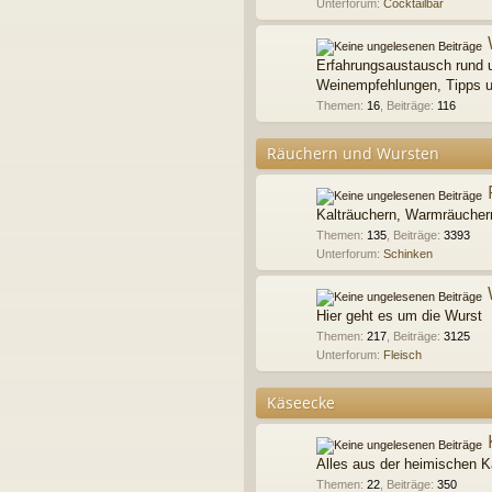
Unterforum:
Cocktailbar
Erfahrungsaustausch rund u
Weinempfehlungen, Tipps u
Themen
:
16
,
Beiträge
:
116
Räuchern und Wursten
Kalträuchern, Warmräucher
Themen
:
135
,
Beiträge
:
3393
Unterforum:
Schinken
Hier geht es um die Wurst
Themen
:
217
,
Beiträge
:
3125
Unterforum:
Fleisch
Käseecke
Alles aus der heimischen K
Themen
:
22
,
Beiträge
:
350