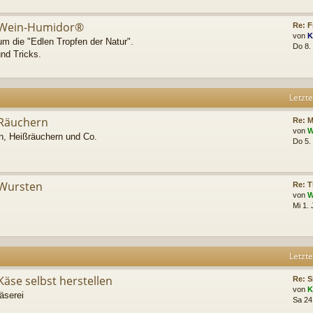
Wein-Humidor®
Re: 
von
K
m die "Edlen Tropfen der Natur".
Do 8.
nd Tricks.
Letzte
Räuchern
Re: M
von
W
n, Heißräuchern und Co.
Do 5.
Wursten
Re: T
von
W
Mi 1.
Letzte
Käse selbst herstellen
Re: S
von
K
äserei
Sa 24