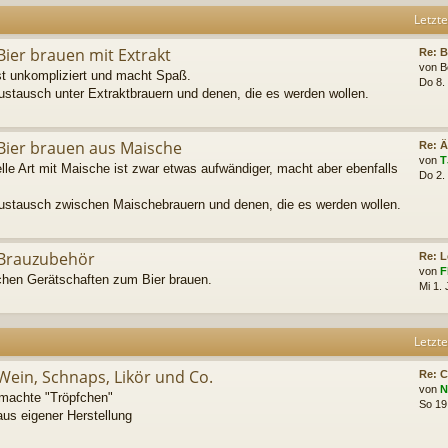
Letzte
Bier brauen mit Extrakt
Re: B
von
B
ist unkompliziert und macht Spaß.
Do 8.
austausch unter Extraktbrauern und denen, die es werden wollen.
Bier brauen aus Maische
Re: 
von
T
lle Art mit Maische ist zwar etwas aufwändiger, macht aber ebenfalls
Do 2.
saustausch zwischen Maischebrauern und denen, die es werden wollen.
Brauzubehör
Re: 
von
F
ichen Gerätschaften zum Bier brauen.
Mi 1.
Letzte
Wein, Schnaps, Likör und Co.
Re: C
von
N
emachte "Tröpfchen"
So 19
us eigener Herstellung