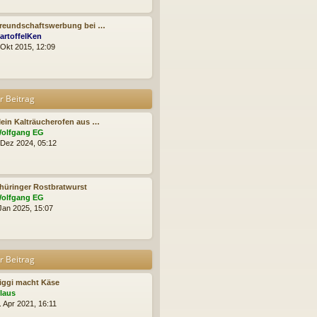
s
r
t
a
e
g
Freundschaftswerbung bei …
r
N
artoffelKen
B
e
 Okt 2015, 12:09
e
u
i
e
t
s
r
t
a
r Beitrag
e
g
r
B
ein Kalträucherofen aus …
e
N
olfgang EG
i
e
 Dez 2024, 05:12
t
u
r
e
a
s
g
t
hüringer Rostbratwurst
e
N
olfgang EG
r
e
 Jan 2025, 15:07
B
u
e
e
i
s
t
t
r Beitrag
r
e
a
r
g
B
iggi macht Käse
N
e
laus
e
i
. Apr 2021, 16:11
u
t