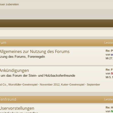
orum
Letzte
Allgemeines zur Nutzung des Forums
Re: 
von
u
tzung des Forums, Forenregeln
Mi 27
Ankündigungen
Re: F
von
S
d um das Forum der Stein- und Holzbackofenfreunde
Mi 5.
nd Co.
,
Wurstfüller-Gewinnspiel - November 2012
,
Kutter-Gewinnspiel - September
fenfreund
Letzte
Uservorstellungen
Re: H
von
N