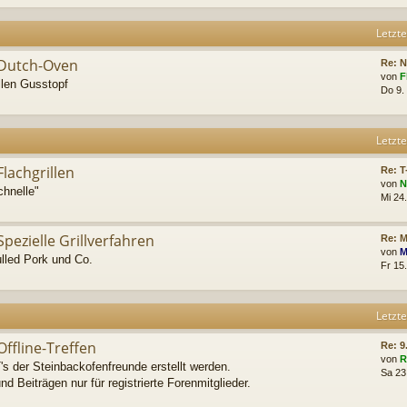
Letzte
Dutch-Oven
Re: 
von
F
llen Gusstopf
Do 9.
Letzte
Flachgrillen
Re: 
von
N
chnelle"
Mi 24
Spezielle Grillverfahren
Re: M
von
M
lled Pork und Co.
Fr 15.
Letzte
Offline-Treffen
Re: 9
von
R
s der Steinbackofenfreunde erstellt werden.
Sa 23
d Beiträgen nur für registrierte Forenmitglieder.