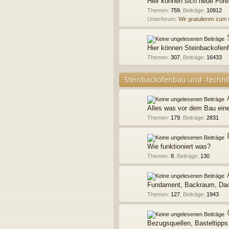
Hier können sich neue Foren
Themen
:
759
,
Beiträge
:
10912
Unterforum:
Wir gratulieren zum
Hier können Steinbackofenf
Themen
:
307
,
Beiträge
:
16433
Steinbackofenbau und -techni
Alles was vor dem Bau eine
Themen
:
179
,
Beiträge
:
2831
Wie funktioniert was?
Themen
:
8
,
Beiträge
:
130
Fundament, Backraum, Dach
Themen
:
127
,
Beiträge
:
1943
Bezugsquellen, Basteltipps 