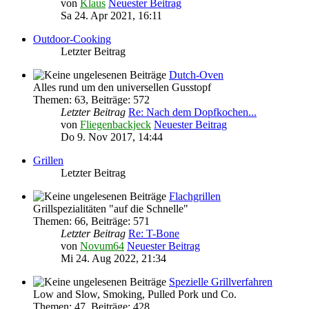
von
Klaus
Neuester Beitrag
Sa 24. Apr 2021, 16:11
Outdoor-Cooking
Letzter Beitrag
Dutch-Oven
Alles rund um den universellen Gusstopf
Themen
:
63
,
Beiträge
:
572
Letzter Beitrag
Re: Nach dem Dopfkochen...
von
Fliegenbackjeck
Neuester Beitrag
Do 9. Nov 2017, 14:44
Grillen
Letzter Beitrag
Flachgrillen
Grillspezialitäten "auf die Schnelle"
Themen
:
66
,
Beiträge
:
571
Letzter Beitrag
Re: T-Bone
von
Novum64
Neuester Beitrag
Mi 24. Aug 2022, 21:34
Spezielle Grillverfahren
Low and Slow, Smoking, Pulled Pork und Co.
Themen
:
47
,
Beiträge
:
428