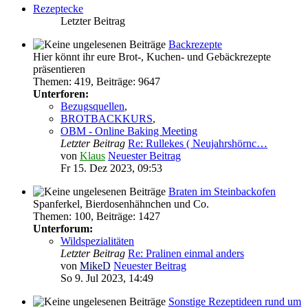
Rezeptecke
Letzter Beitrag
Backrezepte
Hier könnt ihr eure Brot-, Kuchen- und Gebäckrezepte
präsentieren
Themen
:
419
,
Beiträge
:
9647
Unterforen:
Bezugsquellen
,
BROTBACKKURS
,
OBM - Online Baking Meeting
Letzter Beitrag
Re: Rullekes ( Neujahrshörnc…
von
Klaus
Neuester Beitrag
Fr 15. Dez 2023, 09:53
Braten im Steinbackofen
Spanferkel, Bierdosenhähnchen und Co.
Themen
:
100
,
Beiträge
:
1427
Unterforum:
Wildspezialitäten
Letzter Beitrag
Re: Pralinen einmal anders
von
MikeD
Neuester Beitrag
So 9. Jul 2023, 14:49
Sonstige Rezeptideen rund um