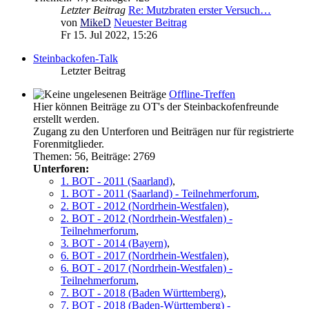
Letzter Beitrag
Re: Mutzbraten erster Versuch…
von
MikeD
Neuester Beitrag
Fr 15. Jul 2022, 15:26
Steinbackofen-Talk
Letzter Beitrag
Offline-Treffen
Hier können Beiträge zu OT's der Steinbackofenfreunde
erstellt werden.
Zugang zu den Unterforen und Beiträgen nur für registrierte
Forenmitglieder.
Themen
:
56
,
Beiträge
:
2769
Unterforen:
1. BOT - 2011 (Saarland)
,
1. BOT - 2011 (Saarland) - Teilnehmerforum
,
2. BOT - 2012 (Nordrhein-Westfalen)
,
2. BOT - 2012 (Nordrhein-Westfalen) -
Teilnehmerforum
,
3. BOT - 2014 (Bayern)
,
6. BOT - 2017 (Nordrhein-Westfalen)
,
6. BOT - 2017 (Nordrhein-Westfalen) -
Teilnehmerforum
,
7. BOT - 2018 (Baden Württemberg)
,
7. BOT - 2018 (Baden-Württemberg) -