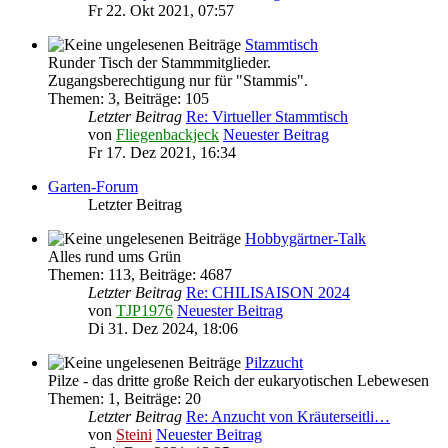
Fr 22. Okt 2021, 07:57
Stammtisch
Runder Tisch der Stammmitglieder.
Zugangsberechtigung nur für "Stammis".
Themen
:
3
,
Beiträge
:
105
Letzter Beitrag
Re: Virtueller Stammtisch
von
Fliegenbackjeck
Neuester Beitrag
Fr 17. Dez 2021, 16:34
Garten-Forum
Letzter Beitrag
Hobbygärtner-Talk
Alles rund ums Grün
Themen
:
113
,
Beiträge
:
4687
Letzter Beitrag
Re: CHILISAISON 2024
von
TJP1976
Neuester Beitrag
Di 31. Dez 2024, 18:06
Pilzzucht
Pilze - das dritte große Reich der eukaryotischen Lebewesen
Themen
:
1
,
Beiträge
:
20
Letzter Beitrag
Re: Anzucht von Kräuterseitli…
von
Steini
Neuester Beitrag