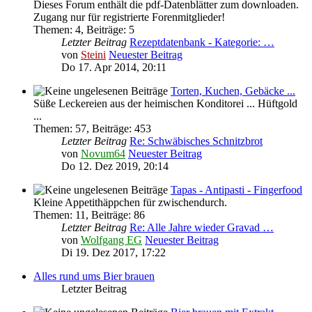
Dieses Forum enthält die pdf-Datenblätter zum downloaden.
Zugang nur für registrierte Forenmitglieder!
Themen
:
4
,
Beiträge
:
5
Letzter Beitrag
Rezeptdatenbank - Kategorie: …
von
Steini
Neuester Beitrag
Do 17. Apr 2014, 20:11
Torten, Kuchen, Gebäcke ...
Süße Leckereien aus der heimischen Konditorei ... Hüftgold
...
Themen
:
57
,
Beiträge
:
453
Letzter Beitrag
Re: Schwäbisches Schnitzbrot
von
Novum64
Neuester Beitrag
Do 12. Dez 2019, 20:14
Tapas - Antipasti - Fingerfood
Kleine Appetithäppchen für zwischendurch.
Themen
:
11
,
Beiträge
:
86
Letzter Beitrag
Re: Alle Jahre wieder Gravad …
von
Wolfgang EG
Neuester Beitrag
Di 19. Dez 2017, 17:22
Alles rund ums Bier brauen
Letzter Beitrag