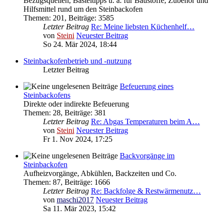
Bezugsquellen, Basteltipps u. a. für Baustoffe, Zubehör und
Hilfsmittel rund um den Steinbackofen
Themen
:
201
,
Beiträge
:
3585
Letzter Beitrag
Re: Meine liebsten Küchenhelf…
von
Steini
Neuester Beitrag
So 24. Mär 2024, 18:44
Steinbackofenbetrieb und -nutzung
Letzter Beitrag
Befeuerung eines
Steinbackofens
Direkte oder indirekte Befeuerung
Themen
:
28
,
Beiträge
:
381
Letzter Beitrag
Re: Abgas Temperaturen beim A…
von
Steini
Neuester Beitrag
Fr 1. Nov 2024, 17:25
Backvorgänge im
Steinbackofen
Aufheizvorgänge, Abkühlen, Backzeiten und Co.
Themen
:
87
,
Beiträge
:
1666
Letzter Beitrag
Re: Backfolge & Restwärmenutz…
von
maschi2017
Neuester Beitrag
Sa 11. Mär 2023, 15:42