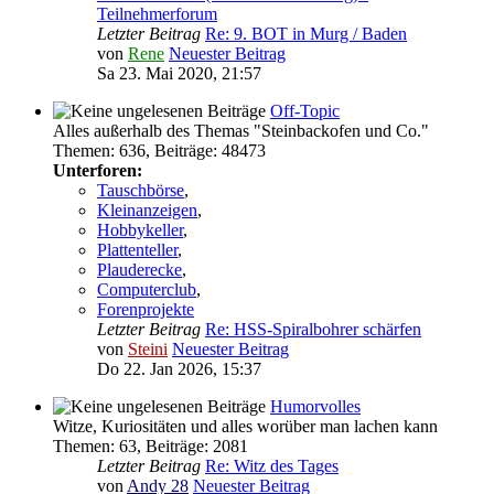
Teilnehmerforum
Letzter Beitrag
Re: 9. BOT in Murg / Baden
von
Rene
Neuester Beitrag
Sa 23. Mai 2020, 21:57
Off-Topic
Alles außerhalb des Themas "Steinbackofen und Co."
Themen
:
636
,
Beiträge
:
48473
Unterforen:
Tauschbörse
,
Kleinanzeigen
,
Hobbykeller
,
Plattenteller
,
Plauderecke
,
Computerclub
,
Forenprojekte
Letzter Beitrag
Re: HSS-Spiralbohrer schärfen
von
Steini
Neuester Beitrag
Do 22. Jan 2026, 15:37
Humorvolles
Witze, Kuriositäten und alles worüber man lachen kann
Themen
:
63
,
Beiträge
:
2081
Letzter Beitrag
Re: Witz des Tages
von
Andy 28
Neuester Beitrag