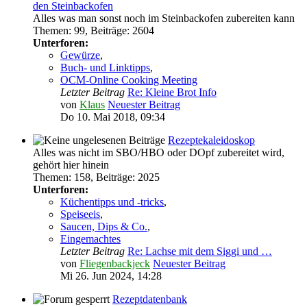
den Steinbackofen
Alles was man sonst noch im Steinbackofen zubereiten kann
Themen
:
99
,
Beiträge
:
2604
Unterforen:
Gewürze
,
Buch- und Linktipps
,
OCM-Online Cooking Meeting
Letzter Beitrag
Re: Kleine Brot Info
von
Klaus
Neuester Beitrag
Do 10. Mai 2018, 09:34
Rezeptekaleidoskop
Alles was nicht im SBO/HBO oder DOpf zubereitet wird,
gehört hier hinein
Themen
:
158
,
Beiträge
:
2025
Unterforen:
Küchentipps und -tricks
,
Speiseeis
,
Saucen, Dips & Co.
,
Eingemachtes
Letzter Beitrag
Re: Lachse mit dem Siggi und …
von
Fliegenbackjeck
Neuester Beitrag
Mi 26. Jun 2024, 14:28
Rezeptdatenbank