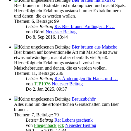
Bier brauen mit Extrakt
Bier brauen mit Extrakten ist unkompliziert und macht Spaß.
Hier erfolgt ein Erfahrungsaustausch unter Extraktbrauern
und denen, die es werden wollen.
Themen
:
6
,
Beiträge
:
99
Letzter Beitrag
Re: Bier brauen Anfänger - Fr…
von
Börni
Neuester Beitrag
Do 8. Sep 2016, 13:44
Bier brauen aus Maische
Bier brauen auf konventionelle Art mit Maische ist zwar
etwas aufwändiger, macht aber ebenfalls viel Spaß.
Hier erfolgt ein Erfahrungsaustausch zwischen
Maischebrauern und denen, die es werden wollen.
Themen
:
11
,
Beiträge
:
236
Letzter Beitrag
Re: Änderungen für Haus- und …
von
TJP1976
Neuester Beitrag
Do 2. Jan 2025, 09:37
Brauzubehör
Alles rund um die erforderlichen Gerätschaften zum Bier
brauen.
Themen
:
7
,
Beiträge
:
79
Letzter Beitrag
Re: Lebensgeschenk
von
Fliegenbackjeck
Neuester Beitrag
Mi 1. Jan 2025, 14:34