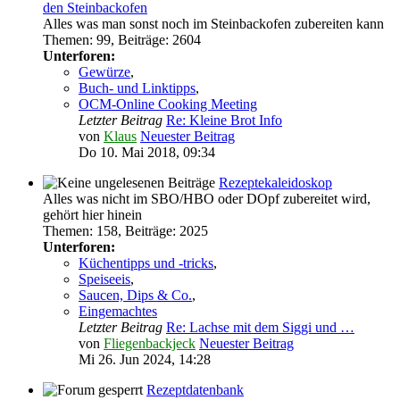
den Steinbackofen
Alles was man sonst noch im Steinbackofen zubereiten kann
Themen
:
99
,
Beiträge
:
2604
Unterforen:
Gewürze
,
Buch- und Linktipps
,
OCM-Online Cooking Meeting
Letzter Beitrag
Re: Kleine Brot Info
von
Klaus
Neuester Beitrag
Do 10. Mai 2018, 09:34
Rezeptekaleidoskop
Alles was nicht im SBO/HBO oder DOpf zubereitet wird,
gehört hier hinein
Themen
:
158
,
Beiträge
:
2025
Unterforen:
Küchentipps und -tricks
,
Speiseeis
,
Saucen, Dips & Co.
,
Eingemachtes
Letzter Beitrag
Re: Lachse mit dem Siggi und …
von
Fliegenbackjeck
Neuester Beitrag
Mi 26. Jun 2024, 14:28
Rezeptdatenbank