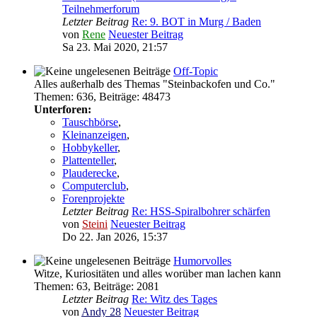
Teilnehmerforum
Letzter Beitrag
Re: 9. BOT in Murg / Baden
von
Rene
Neuester Beitrag
Sa 23. Mai 2020, 21:57
Off-Topic
Alles außerhalb des Themas "Steinbackofen und Co."
Themen
:
636
,
Beiträge
:
48473
Unterforen:
Tauschbörse
,
Kleinanzeigen
,
Hobbykeller
,
Plattenteller
,
Plauderecke
,
Computerclub
,
Forenprojekte
Letzter Beitrag
Re: HSS-Spiralbohrer schärfen
von
Steini
Neuester Beitrag
Do 22. Jan 2026, 15:37
Humorvolles
Witze, Kuriositäten und alles worüber man lachen kann
Themen
:
63
,
Beiträge
:
2081
Letzter Beitrag
Re: Witz des Tages
von
Andy 28
Neuester Beitrag