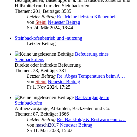
Bezugsquellen, Basteltipps u. a. für Baustoffe, Zubehör und
Hilfsmittel rund um den Steinbackofen
Themen
:
201
,
Beiträge
:
3585
Letzter Beitrag
Re: Meine liebsten Küchenhelf…
von
Steini
Neuester Beitrag
So 24. Mär 2024, 18:44
Steinbackofenbetrieb und -nutzung
Letzter Beitrag
Befeuerung eines
Steinbackofens
Direkte oder indirekte Befeuerung
Themen
:
28
,
Beiträge
:
381
Letzter Beitrag
Re: Abgas Temperaturen beim A…
von
Steini
Neuester Beitrag
Fr 1. Nov 2024, 17:25
Backvorgänge im
Steinbackofen
Aufheizvorgänge, Abkühlen, Backzeiten und Co.
Themen
:
87
,
Beiträge
:
1666
Letzter Beitrag
Re: Backfolge & Restwärmenutz…
von
maschi2017
Neuester Beitrag
Sa 11. Mär 2023, 15:42