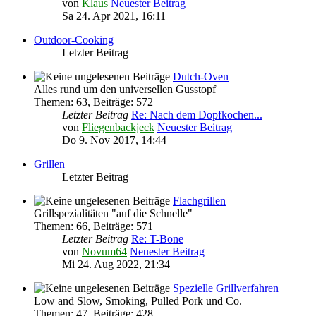
von
Klaus
Neuester Beitrag
Sa 24. Apr 2021, 16:11
Outdoor-Cooking
Letzter Beitrag
Dutch-Oven
Alles rund um den universellen Gusstopf
Themen
:
63
,
Beiträge
:
572
Letzter Beitrag
Re: Nach dem Dopfkochen...
von
Fliegenbackjeck
Neuester Beitrag
Do 9. Nov 2017, 14:44
Grillen
Letzter Beitrag
Flachgrillen
Grillspezialitäten "auf die Schnelle"
Themen
:
66
,
Beiträge
:
571
Letzter Beitrag
Re: T-Bone
von
Novum64
Neuester Beitrag
Mi 24. Aug 2022, 21:34
Spezielle Grillverfahren
Low and Slow, Smoking, Pulled Pork und Co.
Themen
:
47
,
Beiträge
:
428