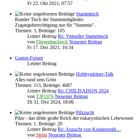
Fr 22. Okt 2021, 07:57
Stammtisch
Runder Tisch der Stammmitglieder.
Zugangsberechtigung nur für "Stammis".
Themen
:
3
,
Beiträge
:
105
Letzter Beitrag
Re: Virtueller Stammtisch
von
Fliegenbackjeck
Neuester Beitrag
Fr 17. Dez 2021, 16:34
Garten-Forum
Letzter Beitrag
Hobbygärtner-Talk
Alles rund ums Grün
Themen
:
113
,
Beiträge
:
4687
Letzter Beitrag
Re: CHILISAISON 2024
von
TJP1976
Neuester Beitrag
Di 31. Dez 2024, 18:06
Pilzzucht
Pilze - das dritte große Reich der eukaryotischen Lebewesen
Themen
:
1
,
Beiträge
:
20
Letzter Beitrag
Re: Anzucht von Kräuterseitli…
von
Steini
Neuester Beitrag