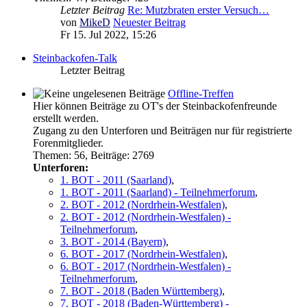
Letzter Beitrag
Re: Mutzbraten erster Versuch…
von
MikeD
Neuester Beitrag
Fr 15. Jul 2022, 15:26
Steinbackofen-Talk
Letzter Beitrag
Offline-Treffen
Hier können Beiträge zu OT's der Steinbackofenfreunde
erstellt werden.
Zugang zu den Unterforen und Beiträgen nur für registrierte
Forenmitglieder.
Themen
:
56
,
Beiträge
:
2769
Unterforen:
1. BOT - 2011 (Saarland)
,
1. BOT - 2011 (Saarland) - Teilnehmerforum
,
2. BOT - 2012 (Nordrhein-Westfalen)
,
2. BOT - 2012 (Nordrhein-Westfalen) -
Teilnehmerforum
,
3. BOT - 2014 (Bayern)
,
6. BOT - 2017 (Nordrhein-Westfalen)
,
6. BOT - 2017 (Nordrhein-Westfalen) -
Teilnehmerforum
,
7. BOT - 2018 (Baden Württemberg)
,
7. BOT - 2018 (Baden-Württemberg) -