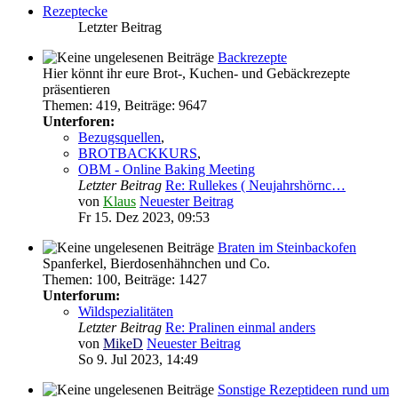
Rezeptecke
Letzter Beitrag
Backrezepte
Hier könnt ihr eure Brot-, Kuchen- und Gebäckrezepte
präsentieren
Themen
:
419
,
Beiträge
:
9647
Unterforen:
Bezugsquellen
,
BROTBACKKURS
,
OBM - Online Baking Meeting
Letzter Beitrag
Re: Rullekes ( Neujahrshörnc…
von
Klaus
Neuester Beitrag
Fr 15. Dez 2023, 09:53
Braten im Steinbackofen
Spanferkel, Bierdosenhähnchen und Co.
Themen
:
100
,
Beiträge
:
1427
Unterforum:
Wildspezialitäten
Letzter Beitrag
Re: Pralinen einmal anders
von
MikeD
Neuester Beitrag
So 9. Jul 2023, 14:49
Sonstige Rezeptideen rund um