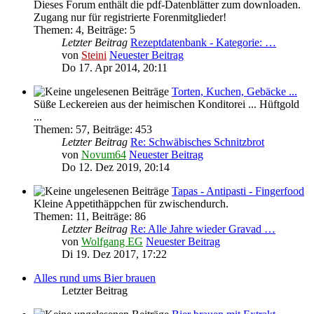
Dieses Forum enthält die pdf-Datenblätter zum downloaden.
Zugang nur für registrierte Forenmitglieder!
Themen
:
4
,
Beiträge
:
5
Letzter Beitrag
Rezeptdatenbank - Kategorie: …
von
Steini
Neuester Beitrag
Do 17. Apr 2014, 20:11
Torten, Kuchen, Gebäcke ...
Süße Leckereien aus der heimischen Konditorei ... Hüftgold
...
Themen
:
57
,
Beiträge
:
453
Letzter Beitrag
Re: Schwäbisches Schnitzbrot
von
Novum64
Neuester Beitrag
Do 12. Dez 2019, 20:14
Tapas - Antipasti - Fingerfood
Kleine Appetithäppchen für zwischendurch.
Themen
:
11
,
Beiträge
:
86
Letzter Beitrag
Re: Alle Jahre wieder Gravad …
von
Wolfgang EG
Neuester Beitrag
Di 19. Dez 2017, 17:22
Alles rund ums Bier brauen
Letzter Beitrag