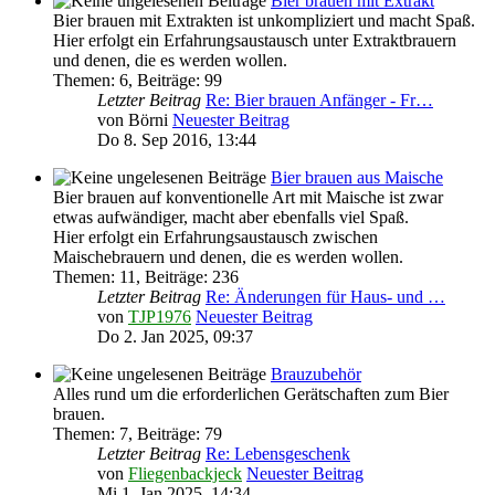
Bier brauen mit Extrakt
Bier brauen mit Extrakten ist unkompliziert und macht Spaß.
Hier erfolgt ein Erfahrungsaustausch unter Extraktbrauern
und denen, die es werden wollen.
Themen
:
6
,
Beiträge
:
99
Letzter Beitrag
Re: Bier brauen Anfänger - Fr…
von
Börni
Neuester Beitrag
Do 8. Sep 2016, 13:44
Bier brauen aus Maische
Bier brauen auf konventionelle Art mit Maische ist zwar
etwas aufwändiger, macht aber ebenfalls viel Spaß.
Hier erfolgt ein Erfahrungsaustausch zwischen
Maischebrauern und denen, die es werden wollen.
Themen
:
11
,
Beiträge
:
236
Letzter Beitrag
Re: Änderungen für Haus- und …
von
TJP1976
Neuester Beitrag
Do 2. Jan 2025, 09:37
Brauzubehör
Alles rund um die erforderlichen Gerätschaften zum Bier
brauen.
Themen
:
7
,
Beiträge
:
79
Letzter Beitrag
Re: Lebensgeschenk
von
Fliegenbackjeck
Neuester Beitrag
Mi 1. Jan 2025, 14:34