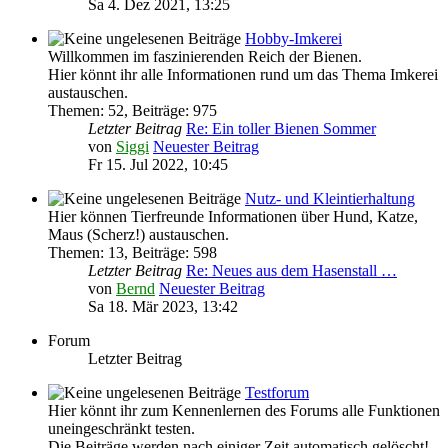
Sa 4. Dez 2021, 13:25
Hobby-Imkerei
Willkommen im faszinierenden Reich der Bienen.
Hier könnt ihr alle Informationen rund um das Thema Imkerei
austauschen.
Themen
:
52
,
Beiträge
:
975
Letzter Beitrag
Re: Ein toller Bienen Sommer
von
Siggi
Neuester Beitrag
Fr 15. Jul 2022, 10:45
Nutz- und Kleintierhaltung
Hier können Tierfreunde Informationen über Hund, Katze,
Maus (Scherz!) austauschen.
Themen
:
13
,
Beiträge
:
598
Letzter Beitrag
Re: Neues aus dem Hasenstall …
von
Bernd
Neuester Beitrag
Sa 18. Mär 2023, 13:42
Forum
Letzter Beitrag
Testforum
Hier könnt ihr zum Kennenlernen des Forums alle Funktionen
uneingeschränkt testen.
Die Beiträge werden nach einiger Zeit automatisch gelöscht!