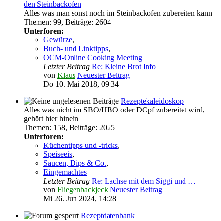
den Steinbackofen
Alles was man sonst noch im Steinbackofen zubereiten kann
Themen
:
99
,
Beiträge
:
2604
Unterforen:
Gewürze
,
Buch- und Linktipps
,
OCM-Online Cooking Meeting
Letzter Beitrag
Re: Kleine Brot Info
von
Klaus
Neuester Beitrag
Do 10. Mai 2018, 09:34
Rezeptekaleidoskop
Alles was nicht im SBO/HBO oder DOpf zubereitet wird,
gehört hier hinein
Themen
:
158
,
Beiträge
:
2025
Unterforen:
Küchentipps und -tricks
,
Speiseeis
,
Saucen, Dips & Co.
,
Eingemachtes
Letzter Beitrag
Re: Lachse mit dem Siggi und …
von
Fliegenbackjeck
Neuester Beitrag
Mi 26. Jun 2024, 14:28
Rezeptdatenbank