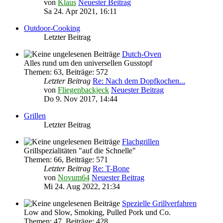
von
Klaus
Neuester Beitrag
Sa 24. Apr 2021, 16:11
Outdoor-Cooking
Letzter Beitrag
Dutch-Oven
Alles rund um den universellen Gusstopf
Themen
:
63
,
Beiträge
:
572
Letzter Beitrag
Re: Nach dem Dopfkochen...
von
Fliegenbackjeck
Neuester Beitrag
Do 9. Nov 2017, 14:44
Grillen
Letzter Beitrag
Flachgrillen
Grillspezialitäten "auf die Schnelle"
Themen
:
66
,
Beiträge
:
571
Letzter Beitrag
Re: T-Bone
von
Novum64
Neuester Beitrag
Mi 24. Aug 2022, 21:34
Spezielle Grillverfahren
Low and Slow, Smoking, Pulled Pork und Co.
Themen
:
47
,
Beiträge
:
428