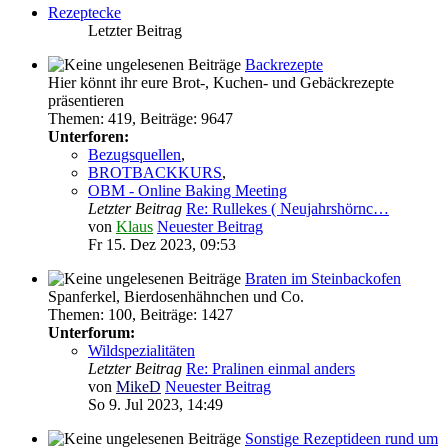
Rezeptecke
Letzter Beitrag
Backrezepte
Hier könnt ihr eure Brot-, Kuchen- und Gebäckrezepte
präsentieren
Themen
:
419
,
Beiträge
:
9647
Unterforen:
Bezugsquellen
,
BROTBACKKURS
,
OBM - Online Baking Meeting
Letzter Beitrag
Re: Rullekes ( Neujahrshörnc…
von
Klaus
Neuester Beitrag
Fr 15. Dez 2023, 09:53
Braten im Steinbackofen
Spanferkel, Bierdosenhähnchen und Co.
Themen
:
100
,
Beiträge
:
1427
Unterforum:
Wildspezialitäten
Letzter Beitrag
Re: Pralinen einmal anders
von
MikeD
Neuester Beitrag
So 9. Jul 2023, 14:49
Sonstige Rezeptideen rund um