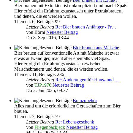
Bier brauen mit Extrakt
Bier brauen mit Extrakten ist unkompliziert und macht Spaß.
Hier erfolgt ein Erfahrungsaustausch unter Extraktbrauern
und denen, die es werden wollen.
Themen
:
6
,
Beiträge
:
99
Letzter Beitrag
Re: Bier brauen Anfänger - Fr…
von
Börni
Neuester Beitrag
Do 8. Sep 2016, 13:44
Bier brauen aus Maische
Bier brauen auf konventionelle Art mit Maische ist zwar
etwas aufwändiger, macht aber ebenfalls viel Spaß.
Hier erfolgt ein Erfahrungsaustausch zwischen
Maischebrauern und denen, die es werden wollen.
Themen
:
11
,
Beiträge
:
236
Letzter Beitrag
Re: Änderungen für Haus- und …
von
TJP1976
Neuester Beitrag
Do 2. Jan 2025, 09:37
Brauzubehör
Alles rund um die erforderlichen Gerätschaften zum Bier
brauen.
Themen
:
7
,
Beiträge
:
79
Letzter Beitrag
Re: Lebensgeschenk
von
Fliegenbackjeck
Neuester Beitrag
Mi 1. Jan 2025, 14:34