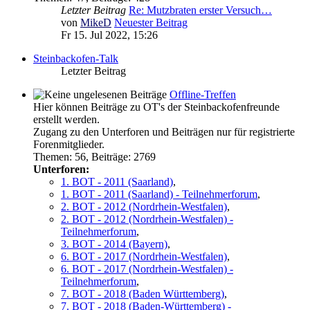
Letzter Beitrag
Re: Mutzbraten erster Versuch…
von
MikeD
Neuester Beitrag
Fr 15. Jul 2022, 15:26
Steinbackofen-Talk
Letzter Beitrag
Offline-Treffen
Hier können Beiträge zu OT's der Steinbackofenfreunde
erstellt werden.
Zugang zu den Unterforen und Beiträgen nur für registrierte
Forenmitglieder.
Themen
:
56
,
Beiträge
:
2769
Unterforen:
1. BOT - 2011 (Saarland)
,
1. BOT - 2011 (Saarland) - Teilnehmerforum
,
2. BOT - 2012 (Nordrhein-Westfalen)
,
2. BOT - 2012 (Nordrhein-Westfalen) -
Teilnehmerforum
,
3. BOT - 2014 (Bayern)
,
6. BOT - 2017 (Nordrhein-Westfalen)
,
6. BOT - 2017 (Nordrhein-Westfalen) -
Teilnehmerforum
,
7. BOT - 2018 (Baden Württemberg)
,
7. BOT - 2018 (Baden-Württemberg) -