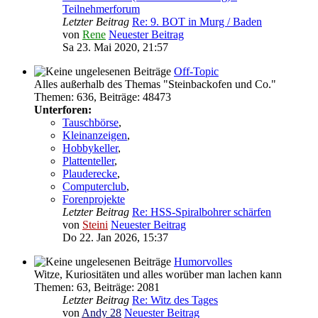
Teilnehmerforum
Letzter Beitrag
Re: 9. BOT in Murg / Baden
von
Rene
Neuester Beitrag
Sa 23. Mai 2020, 21:57
Off-Topic
Alles außerhalb des Themas "Steinbackofen und Co."
Themen
:
636
,
Beiträge
:
48473
Unterforen:
Tauschbörse
,
Kleinanzeigen
,
Hobbykeller
,
Plattenteller
,
Plauderecke
,
Computerclub
,
Forenprojekte
Letzter Beitrag
Re: HSS-Spiralbohrer schärfen
von
Steini
Neuester Beitrag
Do 22. Jan 2026, 15:37
Humorvolles
Witze, Kuriositäten und alles worüber man lachen kann
Themen
:
63
,
Beiträge
:
2081
Letzter Beitrag
Re: Witz des Tages
von
Andy 28
Neuester Beitrag