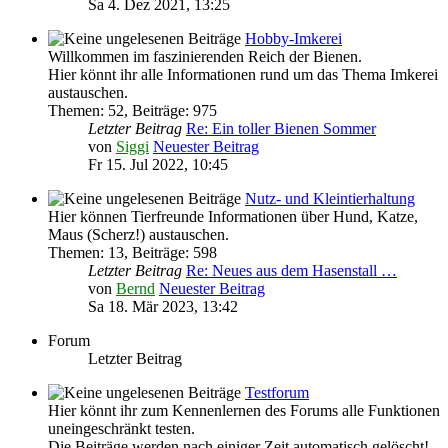
Sa 4. Dez 2021, 13:25
Hobby-Imkerei
Willkommen im faszinierenden Reich der Bienen.
Hier könnt ihr alle Informationen rund um das Thema Imkerei
austauschen.
Themen
:
52
,
Beiträge
:
975
Letzter Beitrag
Re: Ein toller Bienen Sommer
von
Siggi
Neuester Beitrag
Fr 15. Jul 2022, 10:45
Nutz- und Kleintierhaltung
Hier können Tierfreunde Informationen über Hund, Katze,
Maus (Scherz!) austauschen.
Themen
:
13
,
Beiträge
:
598
Letzter Beitrag
Re: Neues aus dem Hasenstall …
von
Bernd
Neuester Beitrag
Sa 18. Mär 2023, 13:42
Forum
Letzter Beitrag
Testforum
Hier könnt ihr zum Kennenlernen des Forums alle Funktionen
uneingeschränkt testen.
Die Beiträge werden nach einiger Zeit automatisch gelöscht!