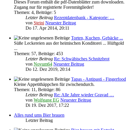
Dieses Forum enthält die pdf-Datenblätter zum downloaden.
Zugang nur für registrierte Forenmitglieder!
Themen
:
4
,
Beiträge
:
5
Letzter Beitrag
Rezeptdatenbank - Kategorie: …
von
Steini
Neuester Beitrag
Do 17. Apr 2014, 20:11
Torten, Kuchen, Gebäcke ...
Süße Leckereien aus der heimischen Konditorei ... Hüftgold
...
Themen
:
57
,
Beiträge
:
453
Letzter Beitrag
Re: Schwäbisches Schnitzbrot
von
Novum64
Neuester Beitrag
Do 12. Dez 2019, 20:14
Tapas - Antipasti - Fingerfood
Kleine Appetithäppchen für zwischendurch.
Themen
:
11
,
Beiträge
:
86
Letzter Beitrag
Re: Alle Jahre wieder Gravad …
von
Wolfgang EG
Neuester Beitrag
Di 19. Dez 2017, 17:22
Alles rund ums Bier brauen
Letzter Beitrag