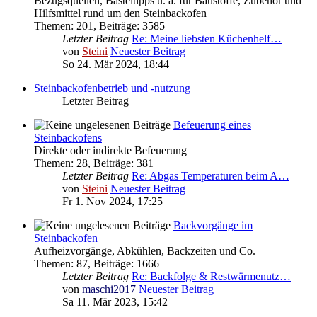
Bezugsquellen, Basteltipps u. a. für Baustoffe, Zubehör und
Hilfsmittel rund um den Steinbackofen
Themen
:
201
,
Beiträge
:
3585
Letzter Beitrag
Re: Meine liebsten Küchenhelf…
von
Steini
Neuester Beitrag
So 24. Mär 2024, 18:44
Steinbackofenbetrieb und -nutzung
Letzter Beitrag
Befeuerung eines
Steinbackofens
Direkte oder indirekte Befeuerung
Themen
:
28
,
Beiträge
:
381
Letzter Beitrag
Re: Abgas Temperaturen beim A…
von
Steini
Neuester Beitrag
Fr 1. Nov 2024, 17:25
Backvorgänge im
Steinbackofen
Aufheizvorgänge, Abkühlen, Backzeiten und Co.
Themen
:
87
,
Beiträge
:
1666
Letzter Beitrag
Re: Backfolge & Restwärmenutz…
von
maschi2017
Neuester Beitrag
Sa 11. Mär 2023, 15:42