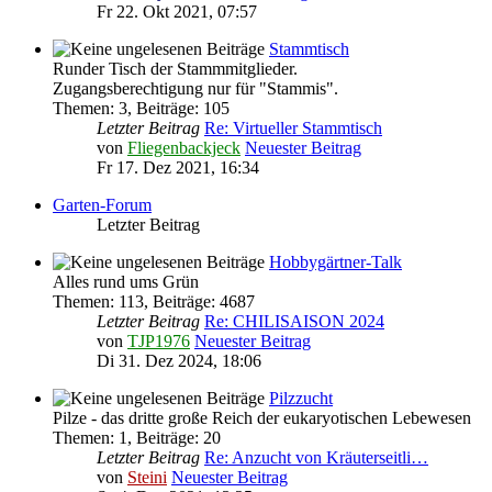
Fr 22. Okt 2021, 07:57
Stammtisch
Runder Tisch der Stammmitglieder.
Zugangsberechtigung nur für "Stammis".
Themen
:
3
,
Beiträge
:
105
Letzter Beitrag
Re: Virtueller Stammtisch
von
Fliegenbackjeck
Neuester Beitrag
Fr 17. Dez 2021, 16:34
Garten-Forum
Letzter Beitrag
Hobbygärtner-Talk
Alles rund ums Grün
Themen
:
113
,
Beiträge
:
4687
Letzter Beitrag
Re: CHILISAISON 2024
von
TJP1976
Neuester Beitrag
Di 31. Dez 2024, 18:06
Pilzzucht
Pilze - das dritte große Reich der eukaryotischen Lebewesen
Themen
:
1
,
Beiträge
:
20
Letzter Beitrag
Re: Anzucht von Kräuterseitli…
von
Steini
Neuester Beitrag