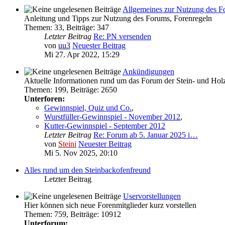
Allgemeines zur Nutzung des F
Anleitung und Tipps zur Nutzung des Forums, Forenregeln
Themen
:
33
,
Beiträge
:
347
Letzter Beitrag
Re: PN versenden
von
uu3
Neuester Beitrag
Mi 27. Apr 2022, 15:29
Ankündigungen
Aktuelle Informationen rund um das Forum der Stein- und Ho
Themen
:
199
,
Beiträge
:
2650
Unterforen:
Gewinnspiel, Quiz und Co.
,
Wurstfüller-Gewinnspiel - November 2012
,
Kutter-Gewinnspiel - September 2012
Letzter Beitrag
Re: Forum ab 5. Januar 2025 i…
von
Steini
Neuester Beitrag
Mi 5. Nov 2025, 20:10
Alles rund um den Steinbackofenfreund
Letzter Beitrag
Uservorstellungen
Hier können sich neue Forenmitglieder kurz vorstellen
Themen
:
759
,
Beiträge
:
10912
Unterforum: