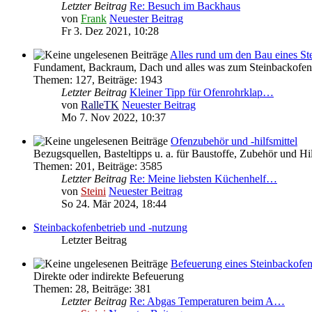
Letzter Beitrag
Re: Besuch im Backhaus
von
Frank
Neuester Beitrag
Fr 3. Dez 2021, 10:28
Alles rund um den Bau eines St
Fundament, Backraum, Dach und alles was zum Steinbackofen 
Themen
:
127
,
Beiträge
:
1943
Letzter Beitrag
Kleiner Tipp für Ofenrohrklap…
von
RalleTK
Neuester Beitrag
Mo 7. Nov 2022, 10:37
Ofenzubehör und -hilfsmittel
Bezugsquellen, Basteltipps u. a. für Baustoffe, Zubehör und H
Themen
:
201
,
Beiträge
:
3585
Letzter Beitrag
Re: Meine liebsten Küchenhelf…
von
Steini
Neuester Beitrag
So 24. Mär 2024, 18:44
Steinbackofenbetrieb und -nutzung
Letzter Beitrag
Befeuerung eines Steinbackofe
Direkte oder indirekte Befeuerung
Themen
:
28
,
Beiträge
:
381
Letzter Beitrag
Re: Abgas Temperaturen beim A…