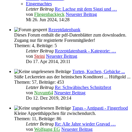
Eingemachtes
Letzter Beitrag
Re: Lachse mit dem Siggi und …
von
Fliegenbackjeck
Neuester Beitrag
Mi 26. Jun 2024, 14:28
Rezeptdatenbank
Dieses Forum enthält die pdf-Datenblätter zum downloaden.
Zugang nur für registrierte Forenmitglieder!
Themen
:
4
,
Beiträge
:
5
Letzter Beitrag
Rezeptdatenbank - Kategorie: …
von
Steini
Neuester Beitrag
Do 17. Apr 2014, 20:11
Torten, Kuchen, Gebäcke ...
Süße Leckereien aus der heimischen Konditorei ... Hüftgold ...
Themen
:
57
,
Beiträge
:
453
Letzter Beitrag
Re: Schwäbisches Schnitzbrot
von
Novum64
Neuester Beitrag
Do 12. Dez 2019, 20:14
Tapas - Antipasti - Fingerfood
Kleine Appetithäppchen für zwischendurch.
Themen
:
11
,
Beiträge
:
86
Letzter Beitrag
Re: Alle Jahre wieder Gravad …
von
Wolfgang EG
Neuester Beitrag