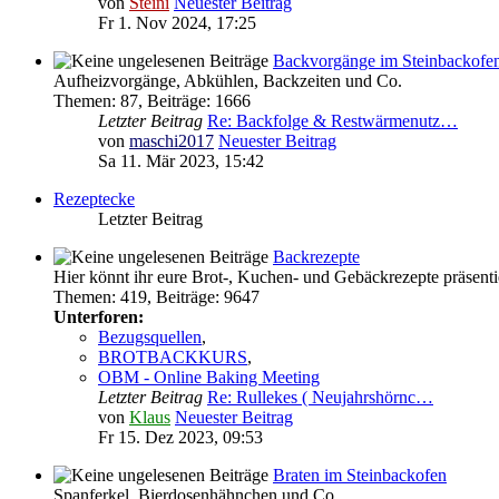
von
Steini
Neuester Beitrag
Fr 1. Nov 2024, 17:25
Backvorgänge im Steinbackofe
Aufheizvorgänge, Abkühlen, Backzeiten und Co.
Themen
:
87
,
Beiträge
:
1666
Letzter Beitrag
Re: Backfolge & Restwärmenutz…
von
maschi2017
Neuester Beitrag
Sa 11. Mär 2023, 15:42
Rezeptecke
Letzter Beitrag
Backrezepte
Hier könnt ihr eure Brot-, Kuchen- und Gebäckrezepte präsenti
Themen
:
419
,
Beiträge
:
9647
Unterforen:
Bezugsquellen
,
BROTBACKKURS
,
OBM - Online Baking Meeting
Letzter Beitrag
Re: Rullekes ( Neujahrshörnc…
von
Klaus
Neuester Beitrag
Fr 15. Dez 2023, 09:53
Braten im Steinbackofen
Spanferkel, Bierdosenhähnchen und Co.