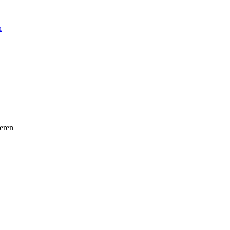
n
eren