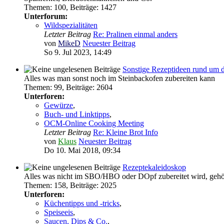
Themen
:
100
,
Beiträge
:
1427
Unterforum:
Wildspezialitäten
Letzter Beitrag
Re: Pralinen einmal anders
von
MikeD
Neuester Beitrag
So 9. Jul 2023, 14:49
Sonstige Rezeptideen rund um 
Alles was man sonst noch im Steinbackofen zubereiten kann
Themen
:
99
,
Beiträge
:
2604
Unterforen:
Gewürze
,
Buch- und Linktipps
,
OCM-Online Cooking Meeting
Letzter Beitrag
Re: Kleine Brot Info
von
Klaus
Neuester Beitrag
Do 10. Mai 2018, 09:34
Rezeptekaleidoskop
Alles was nicht im SBO/HBO oder DOpf zubereitet wird, gehör
Themen
:
158
,
Beiträge
:
2025
Unterforen:
Küchentipps und -tricks
,
Speiseeis
,
Saucen, Dips & Co.
,