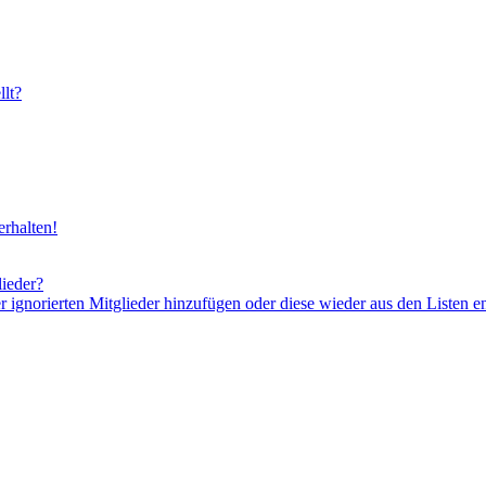
lt?
rhalten!
lieder?
er ignorierten Mitglieder hinzufügen oder diese wieder aus den Listen e