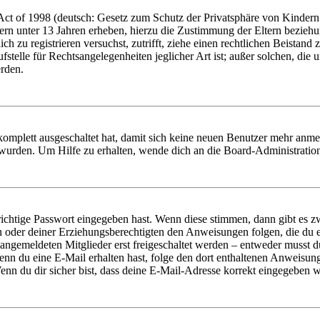
t of 1998 (deutsch: Gesetz zum Schutz der Privatsphäre von Kindern i
ern unter 13 Jahren erheben, hierzu die Zustimmung der Eltern bezieh
dich zu registrieren versuchst, zutrifft, ziehe einen rechtlichen Beista
stelle für Rechtsangelegenheiten jeglicher Art ist; außer solchen, die
erden.
 komplett ausgeschaltet hat, damit sich keine neuen Benutzer mehr anm
 wurden. Um Hilfe zu erhalten, wende dich an die Board-Administratio
richtige Passwort eingegeben hast. Wenn diese stimmen, dann gibt es
ern oder deiner Erziehungsberechtigten den Anweisungen folgen, die du e
 angemeldeten Mitglieder erst freigeschaltet werden – entweder musst du
. Wenn du eine E-Mail erhalten hast, folge den dort enthaltenen Anweis
nn du dir sicher bist, dass deine E-Mail-Adresse korrekt eingegeben w