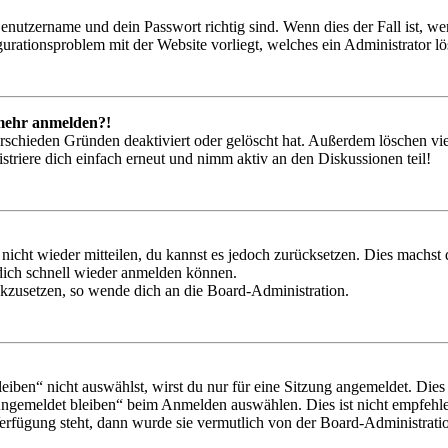
Benutzername und dein Passwort richtig sind. Wenn dies der Fall ist, w
igurationsproblem mit der Website vorliegt, welches ein Administrator l
t mehr anmelden?!
rschieden Gründen deaktiviert oder gelöscht hat. Außerdem löschen vie
triere dich einfach erneut und nimm aktiv an den Diskussionen teil!
 nicht wieder mitteilen, du kannst es jedoch zurücksetzen. Dies machs
 dich schnell wieder anmelden können.
ückzusetzen, so wende dich an die Board-Administration.
en“ nicht auswählst, wirst du nur für eine Sitzung angemeldet. Dies
Angemeldet bleiben“ beim Anmelden auswählen. Dies ist nicht empfehle
Verfügung steht, dann wurde sie vermutlich von der Board-Administratio