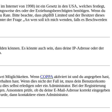
m Internet von 1998) ist ein Gesetz in den USA, welches festlegt,
ungsweise des oder der Erziehungsberechtigten benötigen. Wenn du
nd zu Rate. Bitte beachte, dass phpBB Limited und der Besitzer dieses
 unter der Frage „An wen soll ich mich wenden, falls es Beschwerden
elden können. Es könnte auch sein, dass deine IP-Adresse oder der
n.
 zwei Möglichkeiten. Wenn
COPPA
aktiviert ist und du angegeben hast,
rhalten hast. Wenn dies nicht der Fall ist, muss dein Benutzerkonto
 dies selbst erledigen oder ein Administrator. Bei der Registrierung
ungen. Ansonsten prüfe, ob du deine E-Mail-Adresse korrekt eingegeben
urde, dann kontaktiere einen Administrator.