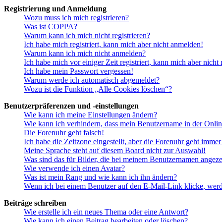
Registrierung und Anmeldung
Wozu muss ich mich registrieren?
Was ist COPPA?
Warum kann ich mich nicht registrieren?
Ich habe mich registriert, kann mich aber nicht anmelden!
Warum kann ich mich nicht anmelden?
Ich habe mich vor einiger Zeit registriert, kann mich aber nich
Ich habe mein Passwort vergessen!
Warum werde ich automatisch abgemeldet?
Wozu ist die Funktion „Alle Cookies löschen“?
Benutzerpräferenzen und -einstellungen
Wie kann ich meine Einstellungen ändern?
Wie kann ich verhindern, dass mein Benutzername in der Onlin
Die Forenuhr geht falsch!
Ich habe die Zeitzone eingestellt, aber die Forenuhr geht immer
Meine Sprache steht auf diesem Board nicht zur Auswahl!
Was sind das für Bilder, die bei meinem Benutzernamen angez
Wie verwende ich einen Avatar?
Was ist mein Rang und wie kann ich ihn ändern?
Wenn ich bei einem Benutzer auf den E-Mail-Link klicke, werd
Beiträge schreiben
Wie erstelle ich ein neues Thema oder eine Antwort?
Wie kann ich einen Beitrag bearbeiten oder löschen?