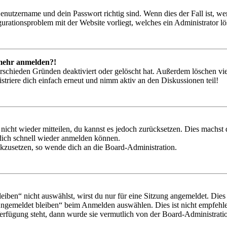
Benutzername und dein Passwort richtig sind. Wenn dies der Fall ist, w
igurationsproblem mit der Website vorliegt, welches ein Administrator l
t mehr anmelden?!
rschieden Gründen deaktiviert oder gelöscht hat. Außerdem löschen vie
triere dich einfach erneut und nimm aktiv an den Diskussionen teil!
 nicht wieder mitteilen, du kannst es jedoch zurücksetzen. Dies machs
 dich schnell wieder anmelden können.
ückzusetzen, so wende dich an die Board-Administration.
en“ nicht auswählst, wirst du nur für eine Sitzung angemeldet. Dies
Angemeldet bleiben“ beim Anmelden auswählen. Dies ist nicht empfehle
Verfügung steht, dann wurde sie vermutlich von der Board-Administratio