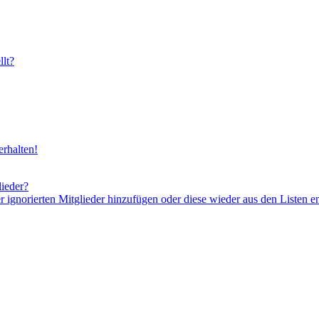
lt?
rhalten!
lieder?
er ignorierten Mitglieder hinzufügen oder diese wieder aus den Listen e