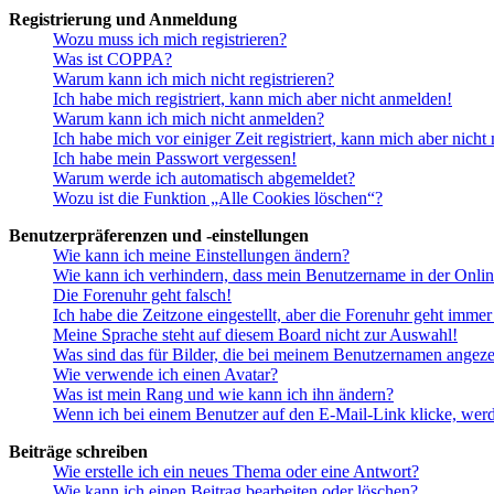
Registrierung und Anmeldung
Wozu muss ich mich registrieren?
Was ist COPPA?
Warum kann ich mich nicht registrieren?
Ich habe mich registriert, kann mich aber nicht anmelden!
Warum kann ich mich nicht anmelden?
Ich habe mich vor einiger Zeit registriert, kann mich aber nich
Ich habe mein Passwort vergessen!
Warum werde ich automatisch abgemeldet?
Wozu ist die Funktion „Alle Cookies löschen“?
Benutzerpräferenzen und -einstellungen
Wie kann ich meine Einstellungen ändern?
Wie kann ich verhindern, dass mein Benutzername in der Onlin
Die Forenuhr geht falsch!
Ich habe die Zeitzone eingestellt, aber die Forenuhr geht immer
Meine Sprache steht auf diesem Board nicht zur Auswahl!
Was sind das für Bilder, die bei meinem Benutzernamen angez
Wie verwende ich einen Avatar?
Was ist mein Rang und wie kann ich ihn ändern?
Wenn ich bei einem Benutzer auf den E-Mail-Link klicke, werd
Beiträge schreiben
Wie erstelle ich ein neues Thema oder eine Antwort?
Wie kann ich einen Beitrag bearbeiten oder löschen?