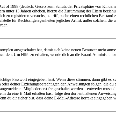
t of 1998 (deutsch: Gesetz zum Schutz der Privatsphäre von Kindern i
ern unter 13 Jahren erheben, hierzu die Zustimmung der Eltern bezieh
dich zu registrieren versuchst, zutrifft, ziehe einen rechtlichen Beista
stelle für Rechtsangelegenheiten jeglicher Art ist; außer solchen, die
erden.
 komplett ausgeschaltet hat, damit sich keine neuen Benutzer mehr anm
 wurden. Um Hilfe zu erhalten, wende dich an die Board-Administratio
richtige Passwort eingegeben hast. Wenn diese stimmen, dann gibt es
ern oder deiner Erziehungsberechtigten den Anweisungen folgen, die du e
 angemeldeten Mitglieder erst freigeschaltet werden – entweder musst du
. Wenn du eine E-Mail erhalten hast, folge den dort enthaltenen Anweis
nn du dir sicher bist, dass deine E-Mail-Adresse korrekt eingegeben w