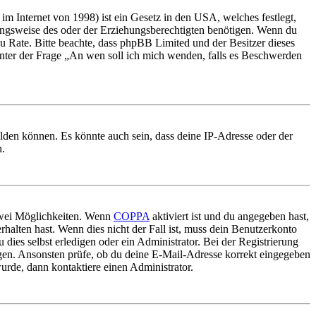
m Internet von 1998) ist ein Gesetz in den USA, welches festlegt,
ungsweise des oder der Erziehungsberechtigten benötigen. Wenn du
nd zu Rate. Bitte beachte, dass phpBB Limited und der Besitzer dieses
 unter der Frage „An wen soll ich mich wenden, falls es Beschwerden
elden können. Es könnte auch sein, dass deine IP-Adresse oder der
n.
 zwei Möglichkeiten. Wenn
COPPA
aktiviert ist und du angegeben hast,
rhalten hast. Wenn dies nicht der Fall ist, muss dein Benutzerkonto
 dies selbst erledigen oder ein Administrator. Bei der Registrierung
ungen. Ansonsten prüfe, ob du deine E-Mail-Adresse korrekt eingegeben
urde, dann kontaktiere einen Administrator.