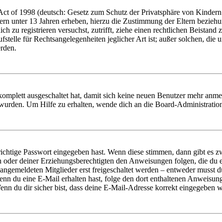
t of 1998 (deutsch: Gesetz zum Schutz der Privatsphäre von Kindern i
ern unter 13 Jahren erheben, hierzu die Zustimmung der Eltern bezieh
dich zu registrieren versuchst, zutrifft, ziehe einen rechtlichen Beista
stelle für Rechtsangelegenheiten jeglicher Art ist; außer solchen, die
erden.
 komplett ausgeschaltet hat, damit sich keine neuen Benutzer mehr anm
 wurden. Um Hilfe zu erhalten, wende dich an die Board-Administratio
richtige Passwort eingegeben hast. Wenn diese stimmen, dann gibt es
ern oder deiner Erziehungsberechtigten den Anweisungen folgen, die du e
 angemeldeten Mitglieder erst freigeschaltet werden – entweder musst du
. Wenn du eine E-Mail erhalten hast, folge den dort enthaltenen Anweis
nn du dir sicher bist, dass deine E-Mail-Adresse korrekt eingegeben w