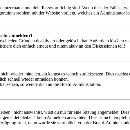
Benutzername und dein Passwort richtig sind. Wenn dies der Fall ist, w
igurationsproblem mit der Website vorliegt, welches ein Administrator l
t mehr anmelden?!
rschieden Gründen deaktiviert oder gelöscht hat. Außerdem löschen vie
triere dich einfach erneut und nimm aktiv an den Diskussionen teil!
 nicht wieder mitteilen, du kannst es jedoch zurücksetzen. Dies machs
 dich schnell wieder anmelden können.
ückzusetzen, so wende dich an die Board-Administration.
en“ nicht auswählst, wirst du nur für eine Sitzung angemeldet. Dies
Angemeldet bleiben“ beim Anmelden auswählen. Dies ist nicht empfehle
Verfügung steht, dann wurde sie vermutlich von der Board-Administratio