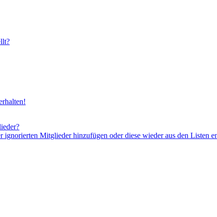
lt?
rhalten!
lieder?
er ignorierten Mitglieder hinzufügen oder diese wieder aus den Listen e