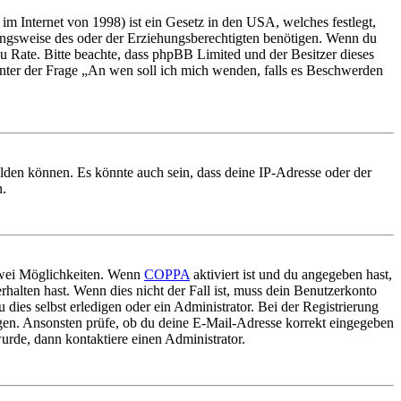
m Internet von 1998) ist ein Gesetz in den USA, welches festlegt,
ungsweise des oder der Erziehungsberechtigten benötigen. Wenn du
nd zu Rate. Bitte beachte, dass phpBB Limited und der Besitzer dieses
 unter der Frage „An wen soll ich mich wenden, falls es Beschwerden
elden können. Es könnte auch sein, dass deine IP-Adresse oder der
n.
 zwei Möglichkeiten. Wenn
COPPA
aktiviert ist und du angegeben hast,
rhalten hast. Wenn dies nicht der Fall ist, muss dein Benutzerkonto
 dies selbst erledigen oder ein Administrator. Bei der Registrierung
ungen. Ansonsten prüfe, ob du deine E-Mail-Adresse korrekt eingegeben
urde, dann kontaktiere einen Administrator.