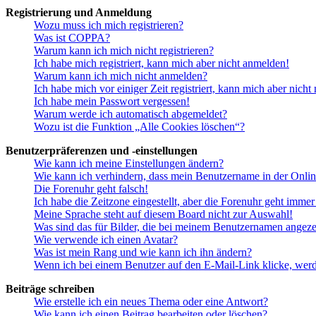
Registrierung und Anmeldung
Wozu muss ich mich registrieren?
Was ist COPPA?
Warum kann ich mich nicht registrieren?
Ich habe mich registriert, kann mich aber nicht anmelden!
Warum kann ich mich nicht anmelden?
Ich habe mich vor einiger Zeit registriert, kann mich aber nich
Ich habe mein Passwort vergessen!
Warum werde ich automatisch abgemeldet?
Wozu ist die Funktion „Alle Cookies löschen“?
Benutzerpräferenzen und -einstellungen
Wie kann ich meine Einstellungen ändern?
Wie kann ich verhindern, dass mein Benutzername in der Onlin
Die Forenuhr geht falsch!
Ich habe die Zeitzone eingestellt, aber die Forenuhr geht immer
Meine Sprache steht auf diesem Board nicht zur Auswahl!
Was sind das für Bilder, die bei meinem Benutzernamen angez
Wie verwende ich einen Avatar?
Was ist mein Rang und wie kann ich ihn ändern?
Wenn ich bei einem Benutzer auf den E-Mail-Link klicke, werd
Beiträge schreiben
Wie erstelle ich ein neues Thema oder eine Antwort?
Wie kann ich einen Beitrag bearbeiten oder löschen?