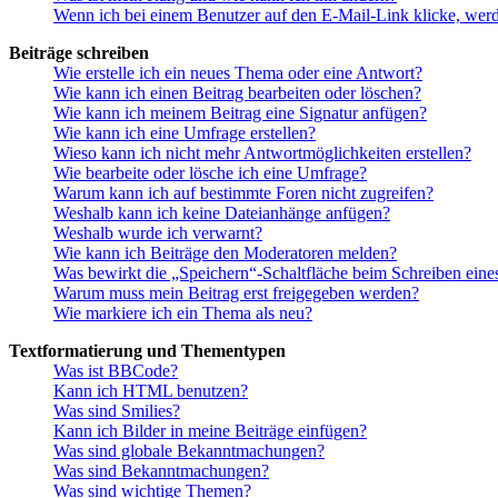
Wenn ich bei einem Benutzer auf den E-Mail-Link klicke, werd
Beiträge schreiben
Wie erstelle ich ein neues Thema oder eine Antwort?
Wie kann ich einen Beitrag bearbeiten oder löschen?
Wie kann ich meinem Beitrag eine Signatur anfügen?
Wie kann ich eine Umfrage erstellen?
Wieso kann ich nicht mehr Antwortmöglichkeiten erstellen?
Wie bearbeite oder lösche ich eine Umfrage?
Warum kann ich auf bestimmte Foren nicht zugreifen?
Weshalb kann ich keine Dateianhänge anfügen?
Weshalb wurde ich verwarnt?
Wie kann ich Beiträge den Moderatoren melden?
Was bewirkt die „Speichern“-Schaltfläche beim Schreiben eine
Warum muss mein Beitrag erst freigegeben werden?
Wie markiere ich ein Thema als neu?
Textformatierung und Thementypen
Was ist BBCode?
Kann ich HTML benutzen?
Was sind Smilies?
Kann ich Bilder in meine Beiträge einfügen?
Was sind globale Bekanntmachungen?
Was sind Bekanntmachungen?
Was sind wichtige Themen?