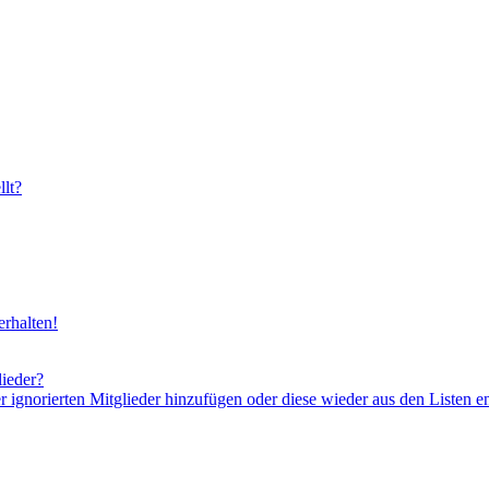
lt?
rhalten!
lieder?
er ignorierten Mitglieder hinzufügen oder diese wieder aus den Listen e