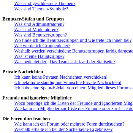
Was sind geschlossene Themen?
Was sind Themen-Symbole?
Benutzer-Stufen und Gruppen
Was sind Administratoren?
Was sind Moderatoren?
Was sind Benutzergruppen?
Wo finde ich die Benutzergruppen und wie trete ich ihnen bei?
Wie werde ich Gruppenleiter?
Weshalb werden verschiedene Benutzergruppen farbig dargestel
Was ist eine Hauptgruppe?
Was bedeutet der „Das Team“-Link auf der Startseite?
Private Nachrichten
Ich kann keine Privaten Nachrichten verschicken!
Ich bekomme ständig unerwünschte Private Nachrichten!
Ich habe eine Spam-E-Mail von einem Mitglied dieses Forums e
Freunde und ignorierte Mitglieder
Wozu benötige ich die Listen der Freunde und ignorierten Mitg
Wie kann ich Mitglieder zur Liste der Freunde oder zur Liste d
Die Foren durchsuchen
Wie kann ich ein Forum oder mehrere Foren durchsuchen?
Weshalb erhalte ich bei der Suche keine Ergebnisse?