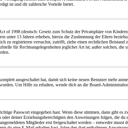
igt ist und dir zahlreiche Vorteile bietet.
t of 1998 (deutsch: Gesetz zum Schutz der Privatsphäre von Kindern i
ern unter 13 Jahren erheben, hierzu die Zustimmung der Eltern bezieh
dich zu registrieren versuchst, zutrifft, ziehe einen rechtlichen Beista
stelle für Rechtsangelegenheiten jeglicher Art ist; außer solchen, die
erden.
 komplett ausgeschaltet hat, damit sich keine neuen Benutzer mehr anm
 wurden. Um Hilfe zu erhalten, wende dich an die Board-Administratio
richtige Passwort eingegeben hast. Wenn diese stimmen, dann gibt es
ern oder deiner Erziehungsberechtigten den Anweisungen folgen, die du e
 angemeldeten Mitglieder erst freigeschaltet werden – entweder musst du
. Wenn du eine E-Mail erhalten hast, folge den dort enthaltenen Anweis