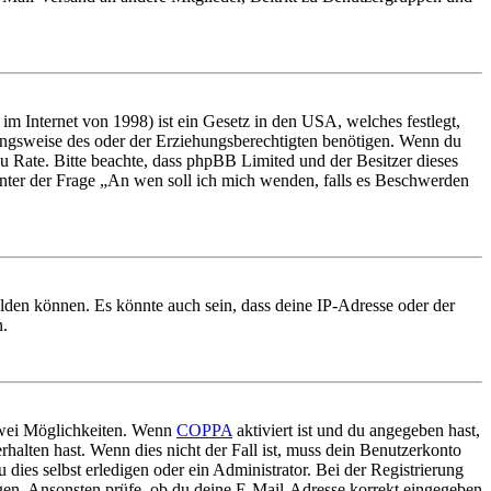
m Internet von 1998) ist ein Gesetz in den USA, welches festlegt,
ungsweise des oder der Erziehungsberechtigten benötigen. Wenn du
nd zu Rate. Bitte beachte, dass phpBB Limited und der Besitzer dieses
 unter der Frage „An wen soll ich mich wenden, falls es Beschwerden
elden können. Es könnte auch sein, dass deine IP-Adresse oder der
n.
 zwei Möglichkeiten. Wenn
COPPA
aktiviert ist und du angegeben hast,
rhalten hast. Wenn dies nicht der Fall ist, muss dein Benutzerkonto
 dies selbst erledigen oder ein Administrator. Bei der Registrierung
ungen. Ansonsten prüfe, ob du deine E-Mail-Adresse korrekt eingegeben