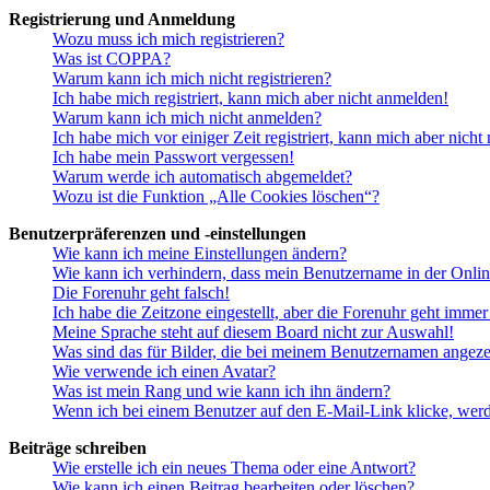
Registrierung und Anmeldung
Wozu muss ich mich registrieren?
Was ist COPPA?
Warum kann ich mich nicht registrieren?
Ich habe mich registriert, kann mich aber nicht anmelden!
Warum kann ich mich nicht anmelden?
Ich habe mich vor einiger Zeit registriert, kann mich aber nich
Ich habe mein Passwort vergessen!
Warum werde ich automatisch abgemeldet?
Wozu ist die Funktion „Alle Cookies löschen“?
Benutzerpräferenzen und -einstellungen
Wie kann ich meine Einstellungen ändern?
Wie kann ich verhindern, dass mein Benutzername in der Onlin
Die Forenuhr geht falsch!
Ich habe die Zeitzone eingestellt, aber die Forenuhr geht immer
Meine Sprache steht auf diesem Board nicht zur Auswahl!
Was sind das für Bilder, die bei meinem Benutzernamen angez
Wie verwende ich einen Avatar?
Was ist mein Rang und wie kann ich ihn ändern?
Wenn ich bei einem Benutzer auf den E-Mail-Link klicke, werd
Beiträge schreiben
Wie erstelle ich ein neues Thema oder eine Antwort?
Wie kann ich einen Beitrag bearbeiten oder löschen?