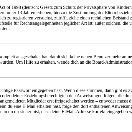
t of 1998 (deutsch: Gesetz zum Schutz der Privatsphäre von Kindern i
ern unter 13 Jahren erheben, hierzu die Zustimmung der Eltern bezieh
dich zu registrieren versuchst, zutrifft, ziehe einen rechtlichen Beista
stelle für Rechtsangelegenheiten jeglicher Art ist; außer solchen, die
erden.
 komplett ausgeschaltet hat, damit sich keine neuen Benutzer mehr anm
 wurden. Um Hilfe zu erhalten, wende dich an die Board-Administratio
richtige Passwort eingegeben hast. Wenn diese stimmen, dann gibt es
ern oder deiner Erziehungsberechtigten den Anweisungen folgen, die du e
 angemeldeten Mitglieder erst freigeschaltet werden – entweder musst du
. Wenn du eine E-Mail erhalten hast, folge den dort enthaltenen Anweis
nn du dir sicher bist, dass deine E-Mail-Adresse korrekt eingegeben w