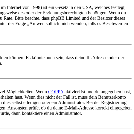
m Internet von 1998) ist ein Gesetz in den USA, welches festlegt,
ungsweise des oder der Erziehungsberechtigten benötigen. Wenn du
nd zu Rate. Bitte beachte, dass phpBB Limited und der Besitzer dieses
 unter der Frage „An wen soll ich mich wenden, falls es Beschwerden
elden können. Es könnte auch sein, dass deine IP-Adresse oder der
n.
 zwei Möglichkeiten. Wenn
COPPA
aktiviert ist und du angegeben hast,
rhalten hast. Wenn dies nicht der Fall ist, muss dein Benutzerkonto
 dies selbst erledigen oder ein Administrator. Bei der Registrierung
ungen. Ansonsten prüfe, ob du deine E-Mail-Adresse korrekt eingegeben
urde, dann kontaktiere einen Administrator.