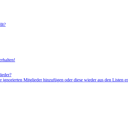
lt?
rhalten!
lieder?
er ignorierten Mitglieder hinzufügen oder diese wieder aus den Listen e