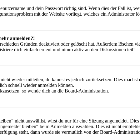
Benutzername und dein Passwort richtig sind. Wenn dies der Fall ist, w
igurationsproblem mit der Website vorliegt, welches ein Administrator l
t mehr anmelden?!
rschieden Gründen deaktiviert oder gelöscht hat. Außerdem löschen vie
triere dich einfach erneut und nimm aktiv an den Diskussionen teil!
 nicht wieder mitteilen, du kannst es jedoch zurücksetzen. Dies machs
 dich schnell wieder anmelden können.
ückzusetzen, so wende dich an die Board-Administration.
en“ nicht auswählst, wirst du nur für eine Sitzung angemeldet. Dies
Angemeldet bleiben“ beim Anmelden auswählen. Dies ist nicht empfehle
Verfügung steht, dann wurde sie vermutlich von der Board-Administratio